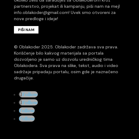
partnerstvo, projekat ili kampanju, piši nam na mejl
info.oblakoder@gmail.com
! Uvek smo otvoreni za
nove predloge i ideje!
PIŠI NAM
© Oblakoder 2025. Oblakoder zadržava sva prava.
Korišćenje bilo kakvog materijala sa portala
dozvoljeno je samo uz dozvolu uredničkog tima
Oblakodera. Sva prava na slike, tekst, audio i video
sadržaje pripadaju portalu, osim gde je naznačeno
drugačije.
Follow
Follow
Follow
Follow