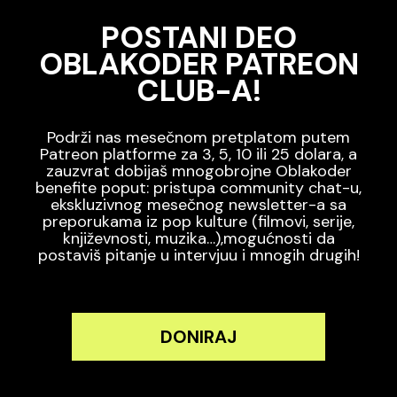
POSTANI DEO
OBLAKODER PATREON
CLUB-A!
Podrži nas mesečnom pretplatom putem
Patreon platforme za 3, 5, 10 ili 25 dolara, a
zauzvrat dobijaš mnogobrojne Oblakoder
benefite poput: pristupa community chat-u,
ekskluzivnog mesečnog newsletter-a sa
preporukama iz pop kulture (filmovi, serije,
književnosti, muzika…),mogućnosti da
postaviš pitanje u intervjuu i mnogih drugih!
DONIRAJ