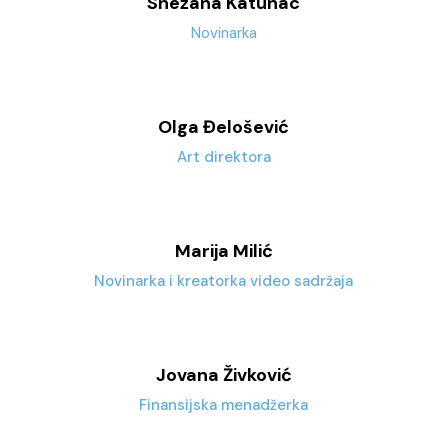
Snežana Katunac
Novinarka
Olga Đelošević
Art direktora
Marija Milić
Novinarka i kreatorka video sadržaja
Jovana Živković
Finansijska menadžerka