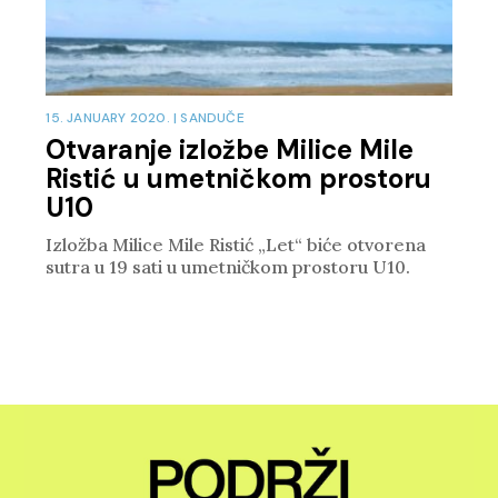
15. JANUARY 2020.
|
SANDUČE
Otvaranje izložbe Milice Mile
Ristić u umetničkom prostoru
U10
Izložba Milice Mile Ristić „Let“ biće otvorena
sutra u 19 sati u umetničkom prostoru U10.