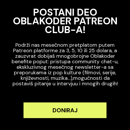
POSTANI DEO
OBLAKODER PATREON
CLUB-A!
Podrži nas mesečnom pretplatom putem
Patreon platforme za 3, 5, 10 ili 25 dolara, a
zauzvrat dobijaš mnogobrojne Oblakoder
benefite poput: pristupa community chat-u,
ekskluzivnog mesečnog newsletter-a sa
preporukama iz pop kulture (filmovi, serije,
književnosti, muzika…),mogućnosti da
postaviš pitanje u intervjuu i mnogih drugih!
DONIRAJ