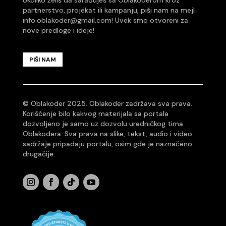
Ukoliko želiš da sarađuješ sa Oblakoderom kroz
partnerstvo, projekat ili kampanju, piši nam na mejl
info.oblakoder@gmail.com
! Uvek smo otvoreni za
nove predloge i ideje!
PIŠI NAM
© Oblakoder 2025. Oblakoder zadržava sva prava.
Korišćenje bilo kakvog materijala sa portala
dozvoljeno je samo uz dozvolu uredničkog tima
Oblakodera. Sva prava na slike, tekst, audio i video
sadržaje pripadaju portalu, osim gde je naznačeno
drugačije.