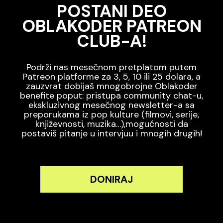
POSTANI DEO
OBLAKODER PATREON
CLUB-A!
Podrži nas mesečnom pretplatom putem
Patreon platforme za 3, 5, 10 ili 25 dolara, a
zauzvrat dobijaš mnogobrojne Oblakoder
benefite poput: pristupa community chat-u,
ekskluzivnog mesečnog newsletter-a sa
preporukama iz pop kulture (filmovi, serije,
književnosti, muzika…),mogućnosti da
postaviš pitanje u intervjuu i mnogih drugih!
DONIRAJ