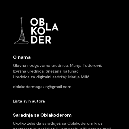
O nama
Glavna i odgovorna urednica: Marija Todorović
Izvršna urednica: Snežana Katunac
Urednica za digitalni sadržaj: Marija Milić
oblakodermagazin@gmail.com
Lista svih autora
Saradnja sa Oblakoderom
Ukoliko želiš da sarađuješ sa Oblakoderom kroz
partnerstvo, projekat ili kampanju, piši nam na mejl