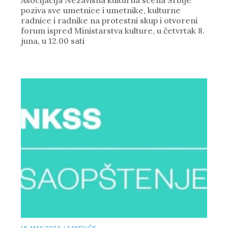
Asocijacija Nezavisna kulturna scena Srbije
poziva sve umetnice i umetnike, kulturne
radnice i radnike na protestni skup i otvoreni
forum ispred Ministarstva kulture, u četvrtak 8.
juna, u 12.00 sati
15. MAY 2023.
|
SANDUČE