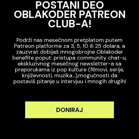
POSTANI DEO
OBLAKODER PATREON
CLUB-A!
Podrži nas mesečnom pretplatom putem
Patreon platforme za 3, 5, 10 ili 25 dolara, a
zauzvrat dobijaš mnogobrojne Oblakoder
benefite poput: pristupa community chat-u,
ekskluzivnog mesečnog newsletter-a sa
preporukama iz pop kulture (filmovi, serije,
književnosti, muzika…),mogućnosti da
postaviš pitanje u intervjuu i mnogih drugih!
DONIRAJ