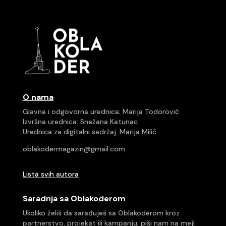
O nama
Glavna i odgovorna urednica: Marija Todorović
Izvršna urednica: Snežana Katunac
Urednica za digitalni sadržaj: Marija Milić
oblakodermagazin@gmail.com
Lista svih autora
Saradnja sa Oblakoderom
Ukoliko želiš da sarađuješ sa Oblakoderom kroz
partnerstvo, projekat ili kampanju, piši nam na mejl