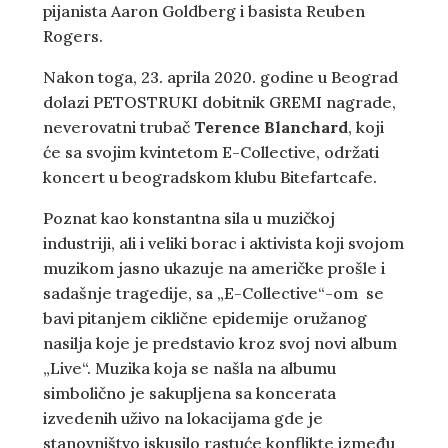
pijanista Aaron Goldberg i basista Reuben
Rogers.
Nakon toga, 23. aprila 2020. godine u Beograd
dolazi PETOSTRUKI dobitnik GREMI nagrade,
neverovatni trubač
Terence Blanchard
, koji
će sa svojim kvintetom E-Collective, održati
koncert u beogradskom klubu Bitefartcafe.
Poznat kao konstantna sila u muzičkoj
industriji, ali i veliki borac i aktivista koji svojom
muzikom jasno ukazuje na američke prošle i
sadašnje tragedije, sa „E-Collective“-om se
bavi pitanjem ciklične epidemije oružanog
nasilja koje je predstavio kroz svoj novi album
„Live“. Muzika koja se našla na albumu
simbolično je sakupljena sa koncerata
izvedenih uživo na lokacijama gde je
stanovništvo iskusilo rastuće konflikte između