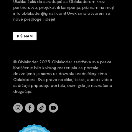
Ukoliko želiš da sarađuješ sa Oblakoderom kroz
partnerstvo, projekat ili kampanju, piši nam na mejl
info.oblakoder@gmail.com
! Uvek smo otvoreni za
nove predloge i ideje!
PIŠI NAM
© Oblakoder 2025. Oblakoder zadržava sva prava.
Korišćenje bilo kakvog materijala sa portala
dozvoljeno je samo uz dozvolu uredničkog tima
Oblakodera. Sva prava na slike, tekst, audio i video
sadržaje pripadaju portalu, osim gde je naznačeno
drugačije.