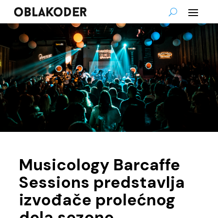
Musicology Barcaffe
Sessions predstavlja
izvođače prolećnog
dela sezone