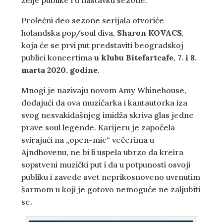
Prolećni deo sezone serijala otvoriće
holandska pop/soul diva,
Sharon KOVACS
,
koja će se prvi put predstaviti beogradskoj
publici koncertima
u klubu Bitefartcafe
,
7. i 8.
marta 2020. godine
.
Mnogi je nazivaju novom Amy Whinehouse,
dodajući da ova muzičarka i kantautorka iza
svog nesvakidašnjeg imidža skriva glas jedne
prave soul legende. Karijeru je započela
svirajući na „open-mic“ večerima u
Ajndhovenu, ne bi li uspela ubrzo da kreira
sopstveni muzički put i da u potpunosti osvoji
publiku i zavede svet neprikosnoveno uvrnutim
šarmom u koji je gotovo nemoguće ne zaljubiti
se.