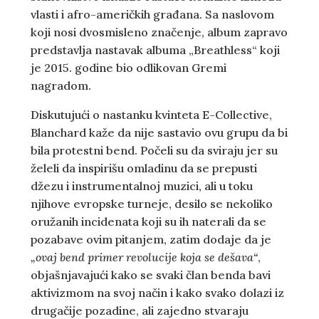
vlasti i afro-američkih građana. Sa naslovom
koji nosi dvosmisleno značenje, album zapravo
predstavlja nastavak albuma „Breathless“ koji
je 2015. godine bio odlikovan Gremi
nagradom.
Diskutujući o nastanku kvinteta E-Collective,
Blanchard kaže da nije sastavio ovu grupu da bi
bila protestni bend. Počeli su da sviraju jer su
želeli da inspirišu omladinu da se prepusti
džezu i instrumentalnoj muzici, ali u toku
njihove evropske turneje, desilo se nekoliko
oružanih incidenata koji su ih naterali da se
pozabave ovim pitanjem, zatim dodaje da je
„ovaj bend primer revolucije koja se dešava“
,
objašnjavajući kako se svaki član benda bavi
aktivizmom na svoj način i kako svako dolazi iz
drugačije pozadine, ali zajedno stvaraju