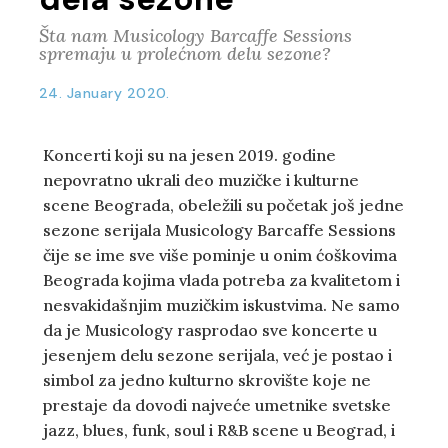
Šta nam Musicology Barcaffe Sessions
spremaju u prolećnom delu sezone?
24. January 2020.
Koncerti koji su na jesen 2019. godine
nepovratno ukrali deo muzičke i kulturne
scene Beograda, obeležili su početak još jedne
sezone serijala Musicology Barcaffe Sessions
čije se ime sve više pominje u onim ćoškovima
Beograda kojima vlada potreba za kvalitetom i
nesvakidašnjim muzičkim iskustvima. Ne samo
da je Musicology rasprodao sve koncerte u
jesenjem delu sezone serijala, već je postao i
simbol za jedno kulturno skrovište koje ne
prestaje da dovodi najveće umetnike svetske
jazz, blues, funk, soul i R&B scene u Beograd, i