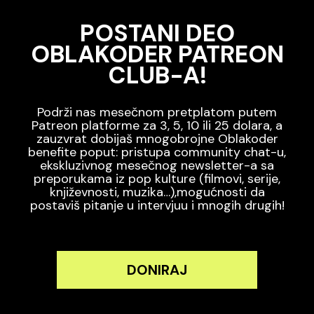
POSTANI DEO
OBLAKODER PATREON
CLUB-A!
Podrži nas mesečnom pretplatom putem
Patreon platforme za 3, 5, 10 ili 25 dolara, a
zauzvrat dobijaš mnogobrojne Oblakoder
benefite poput: pristupa community chat-u,
ekskluzivnog mesečnog newsletter-a sa
preporukama iz pop kulture (filmovi, serije,
književnosti, muzika…),mogućnosti da
postaviš pitanje u intervjuu i mnogih drugih!
DONIRAJ