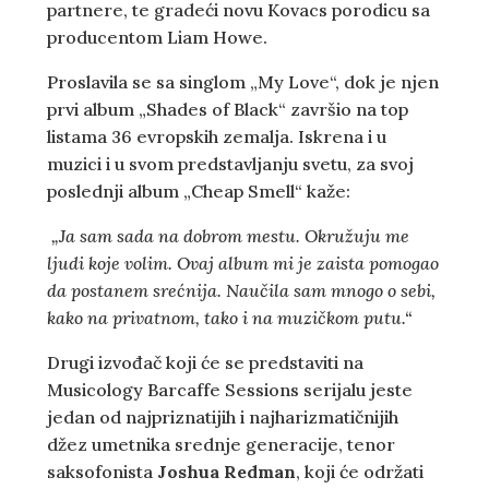
partnere, te gradeći novu Kovacs porodicu sa
producentom Liam Howe.
Proslavila se sa singlom „My Love“, dok je njen
prvi album „Shades of Black“ završio na top
listama 36 evropskih zemalja. Iskrena i u
muzici i u svom predstavljanju svetu, za svoj
poslednji album „Cheap Smell“ kaže:
„Ja sam sada na dobrom mestu. Okružuju me
ljudi koje volim. Ovaj album mi je zaista pomogao
da postanem srećnija. Naučila sam mnogo o sebi,
kako na privatnom, tako i na muzičkom putu.“
Drugi izvođač koji će se predstaviti na
Musicology Barcaffe Sessions serijalu jeste
jedan od najpriznatijih i najharizmatičnijih
džez umetnika srednje generacije, tenor
saksofonista
Joshua Redman
, koji će održati