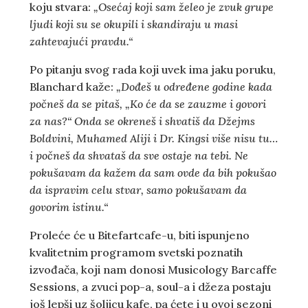
koju stvara:
„Osećaj koji sam želeo je zvuk grupe
ljudi koji su se okupili i skandiraju u masi
zahtevajući pravdu.“
Po pitanju svog rada koji uvek ima jaku poruku,
Blanchard kaže:
„Dođeš u određene godine kada
počneš da se pitaš, „Ko će da se zauzme i govori
za nas?“ Onda se okreneš i shvatiš da Džejms
Boldvini, Muhamed Aliji i Dr. Kingsi više nisu tu…
i počneš da shvataš da sve ostaje na tebi. Ne
pokušavam da kažem da sam ovde da bih pokušao
da ispravim celu stvar, samo pokušavam da
govorim istinu.“
Proleće će u Bitefartcafe-u, biti ispunjeno
kvalitetnim programom svetski poznatih
izvođača, koji nam donosi Musicology Barcaffe
Sessions, a zvuci pop-a, soul-a i džeza postaju
još lepši uz šoljicu kafe, pa ćete i u ovoj sezoni