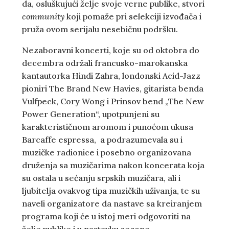
da, osluškujući želje svoje verne publike, stvori
community
koji pomaže pri selekciji izvođača i
pruža ovom serijalu nesebičnu podršku.
Nezaboravni koncerti, koje su od oktobra do
decembra održali francusko-marokanska
kantautorka Hindi Zahra, londonski Acid-Jazz
pioniri The Brand New Havies, gitarista benda
Vulfpeck, Cory Wong i Prinsov bend „The New
Power Generation“, upotpunjeni su
karakterističnom aromom i punoćom ukusa
Barcaffe espressa, a podrazumevala su i
muzičke radionice i posebno organizovana
druženja sa muzičarima nakon koncerata koja
su ostala u sećanju srpskih muzičara, ali i
ljubitelja ovakvog tipa muzičkih uživanja, te su
naveli organizatore da nastave sa kreiranjem
programa koji će u istoj meri odgovoriti na
želje publike i u nastavku sezone.