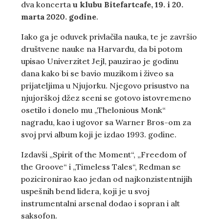
dva koncerta
u klubu Bitefartcafe, 19. i 20.
marta 2020. godine
.
Iako ga je oduvek privlačila nauka, te je završio
društvene nauke na Harvardu, da bi potom
upisao Univerzitet Jejl, pauzirao je godinu
dana kako bi se bavio muzikom i živeo sa
prijateljima u Njujorku. Njegovo prisustvo na
njujorškoj džez sceni se gotovo istovremeno
osetilo i donelo mu „Thelonious Monk“
nagradu, kao i ugovor sa Warner Bros-om za
svoj prvi album koji je izdao 1993. godine.
Izdavši „Spirit of the Moment“, „Freedom of
the Groove“ i „Timeless Tales“, Redman se
pozicironirao kao jedan od najkonzistentnijih
uspešnih bend lidera, koji je u svoj
instrumentalni arsenal dodao i sopran i alt
saksofon.