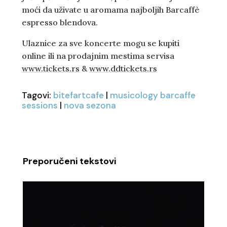
moći da uživate u aromama najboljih Barcaffè
espresso blendova.
Ulaznice za sve koncerte mogu se kupiti
online ili na prodajnim mestima servisa
www.tickets.rs
&
www.ddtickets.rs
Tagovi:
bitefartcafe
|
musicology barcaffe
sessions
|
nova sezona
Preporučeni tekstovi