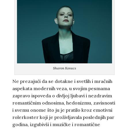
Sharon Kovacs
Ne prezajući da se dotakne i svetlih i mračnih
aspekata modernih veza, u svojim pesmama
zapravo ispoveda o divljoj ljubavi i nezdravim
romantičnim odnosima, hedonizmu, zavisnosti
i svemu onome što ju je pratilo kroz emotivni
rolerkoster koji je proživljavala poslednjih par
godina, izgubivši i muzičke i romantične