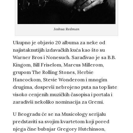
Joshua Redman
Ukupno je objavio 20 albuma za neke od
najistaknutijih izdavačkih kuća kao što su
Warner Bros i Nonesuch. Sarađivao je sa B.B.
Kingom, Bill Friselom, Marcus Millerom,
grupom The Rolling Stones, Herbie
Hancockom, Stevie Wonderom i mnogim
drugima, dospevši nebrojeno puta na top liste
visoko cenjenih muzičkih časopisa i portala i
zaradivši nekoliko nominacija za Gremi.
U Beogradu će se na Musicology serijalu
predstaviti sa svojim kvartetom koji pored
njega čine bubnjar Gregory Hutchinson,