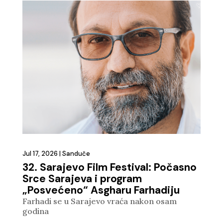
Jul 17, 2026
|
Sanduče
32. Sarajevo Film Festival: Počasno
Srce Sarajeva i program
„Posvećeno“ Asgharu Farhadiju
Farhadi se u Sarajevo vraća nakon osam
godina