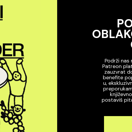
PO
OBLAK
Podrži na
Patreon plat
zauzvrat d
benefite po
u, ekskluzi
preporukama 
književn
postaviš pit