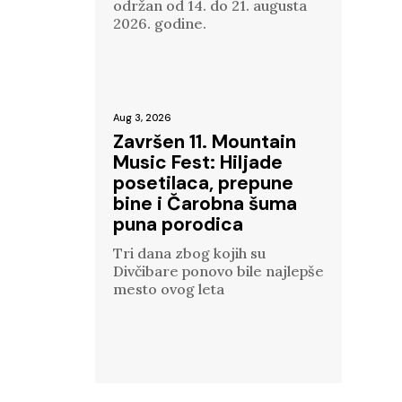
održan od 14. do 21. augusta
2026. godine.
Aug 3, 2026
Završen 11. Mountain
Music Fest: Hiljade
posetilaca, prepune
bine i Čarobna šuma
puna porodica
Tri dana zbog kojih su
Divčibare ponovo bile najlepše
mesto ovog leta