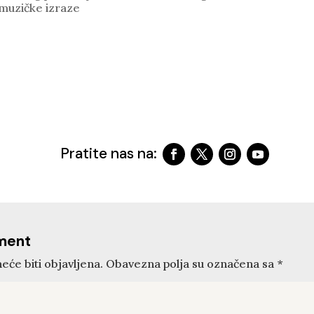
 muzičke izraze
Pratite nas na:
ment
eće biti objavljena.
Obavezna polja su označena sa
*