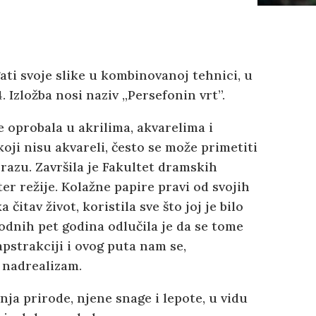
ati svoje slike u kombinovanoj tehnici, u
. Izložba nosi naziv „Persefonin vrt”.
e oprobala u akrilima, akvarelima i
ji nisu akvareli, često se može primetiti
razu. Završila je Fakultet dramskih
er režije. Kolažne papire pravi od svojih
čitav život, koristila sve što joj je bilo
odnih pet godina odlučila je da se tome
apstrakciji i ovog puta nam se,
 nadrealizam.
ja prirode, njene snage i lepote, u vidu