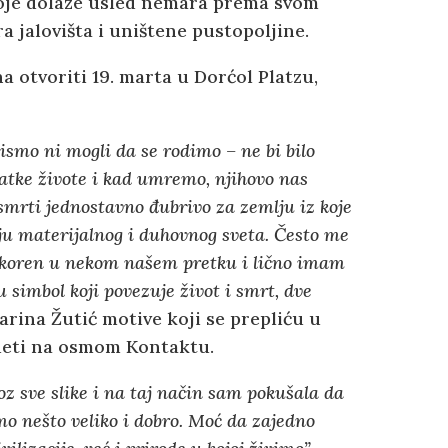
 koje dolaze usled nemara prema svom
 jalovišta i uništene pustopoljine.
na otvoriti 19. marta u Dorćol Platzu,
ismo ni mogli da se rodimo – ne bi bilo
atke živote i kad umremo, njihovo nas
 smrti jednostavno đubrivo za zemlju iz koje
ju materijalnog i duhovnog sveta. Često me
 koren u nekom našem pretku i lično imam
simbol koji povezuje život i smrt, dve
tarina Žutić motive koji se prepliću u
deti na osmom Kontaktu.
oz sve slike i na taj način sam pokušala da
 nešto veliko i dobro. Moć da zajedno