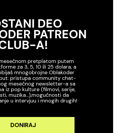
STANI DEO
ODER PATREON
CLUB-A!
s mesečnom pretplatom putem
forme za 3, 5, 10 ili 25 dolara, a
obijaš mnogobrojne Oblakoder
put: pristupa community chat-
vnog mesečnog newsletter-a sa
iz pop kulture (filmovi, serije,
osti, muzika…),mogućnosti da
anje u intervjuu i mnogih drugih!
DONIRAJ