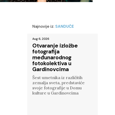
Najnovije iz:
SANDUČE
Aug 6, 2026
Otvaranje izložbe
fotografija
međunarodnog
fotokolektiva u
Gardinovcima
Šest umetnika iz različitih
zemalja sveta, predstaviće
svoje fotografije u Domu
kulture u Gardinovcima