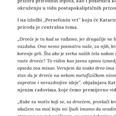
prizora prirodnih lepota, kao i posledica
okruženju u vidu postapokaliptičnih prizora
I na izložbi ,,Persefonin vrt” koju će Katari
priroda je centralna tema.
„Drveće je tu kad se rađamo, jer drugačije ne b
vazduha. Ono nemo posmatra naše, za njih, kr
korenje grli. Šta ako je svrha naših tela nakon
raste drveće? To vidim kao jasnu sponu izmed
opseda ova misao. Verujem da svako drvo ima
stav da je drveće na nekom metafizičkom nivou 
suprotne i nerazdvojive ideje”
, objašnjava Ka
njenim radovima, koje ćemo premijerno vi
„Ruke su motiv koji se, sa drvećem, provlači kr
ukažem na moć koju mi ljudi imamo da uradimo