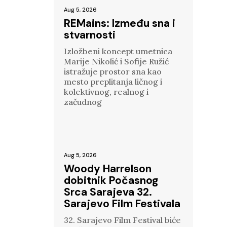
Aug 5, 2026
REMains: Između sna i
stvarnosti
Izložbeni koncept umetnica
Marije Nikolić i Sofije Ružić
istražuje prostor sna kao
mesto preplitanja ličnog i
kolektivnog, realnog i
začudnog
Aug 5, 2026
Woody Harrelson
dobitnik Počasnog
Srca Sarajeva 32.
Sarajevo Film Festivala
32. Sarajevo Film Festival biće