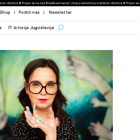
rijavi se na naš Broadcast kanal i čitaj o novostima iz kulture i društva ✹ Prijavi se na naš Broadcast 
Shop
|
Podrži nas
|
Newsletter
a
IT Istorija Jugoslavije