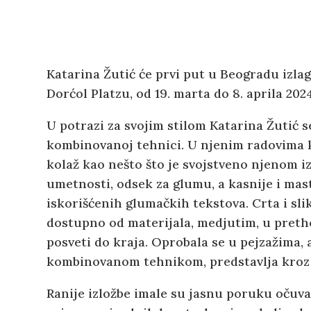
Katarina Žutić će prvi put u Beogradu izlag
Dorćol Platzu, od 19. marta do 8. aprila 2024
U potrazi za svojim stilom Katarina Žutić s
kombinovanoj tehnici. U njenim radovima ko
kolaž kao nešto što je svojstveno njenom iz
umetnosti, odsek za glumu, a kasnije i mast
iskorišćenih glumačkih tekstova. Crta i slika 
dostupno od materijala, medjutim, u preth
posveti do kraja. Oprobala se u pejzažima, 
kombinovanom tehnikom, predstavlja kroz
Ranije izložbe imale su jasnu poruku očuvan