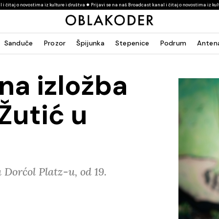
a iz kulture i društva ✹ Prijavi se na naš Broadcast kanal i čitaj o novostima iz kulture i društva ✹ P
Sanduče
Prozor
Špijunka
Stepenice
Podrum
Anten
na izložba
 Žutić u
 Dorćol Platz-u, od 19.