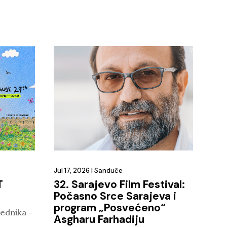
Jul 17, 2026
|
Sanduče
T
32. Sarajevo Film Festival:
Počasno Srce Sarajeva i
program „Posvećeno“
ednika –
Asgharu Farhadiju