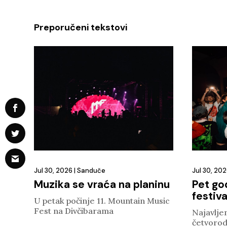
Preporučeni tekstovi
Jul 30, 2026
|
Sanduče
Jul 30, 20
Muzika se vraća na planinu
Pet go
festiva
U petak počinje 11. Mountain Music
Fest na Divčibarama
Najavljen
četvorod