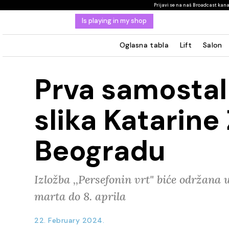
Prijavi se na naš Broadcast kanal i čitaj o novostim
Is playing in my shop
Oglasna tabla
Lift
Salon
Prva samostal
slika Katarine
Beogradu
Izložba ,,Persefonin vrt" biće održana u
marta do 8. aprila
22. February 2024.