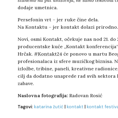
stanemo na put uništenja, ne samo tekovina civi
dodaje umetnica.
Persefonin vrt – jer ruke čine dela.
Na Kontaktu – jer kontakt dolazi prirodno
Novi, osmi Kontakt, očekuje nas nod 21. do 
producentske kuće „Kontakt konferencija“
Hrčak.
#Kontakt24
će ponovo u martu Beog
profesionalaca iz sfere muzičkog biznisa. 
izložbe, tribine, paneli, kreativne radionice
cilj da dodatno unaprede rad svih sektora k
zabave.
Naslovna fotografija:
Radovan Rosić
Tagovi:
katarina žutić
|
kontakt
|
kontakt festiv