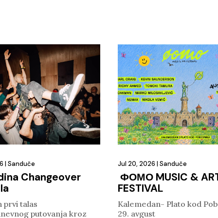
26
|
Sanduče
Jul 20, 2026
|
Sanduče
dina Changeover
ФОМО MUSIC & AR
la
FESTIVAL
 prvi talas
Kalemedan- Plato kod Pob
nevnog putovanja kroz
29. avgust