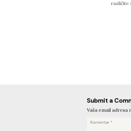
različite
Submit a Com
Vaša email adresa n