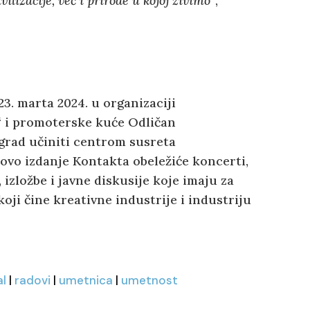
lizacije, već i prirode u kojoj živimo”
,
.
23. marta 2024. u organizaciji
 i promoterske kuće Odličan
rad učiniti centrom susreta
Novo izdanje Kontakta obeležiće koncerti,
, izložbe i javne diskusije koje imaju za
oji čine kreativne industrije i industriju
al
|
radovi
|
umetnica
|
umetnost