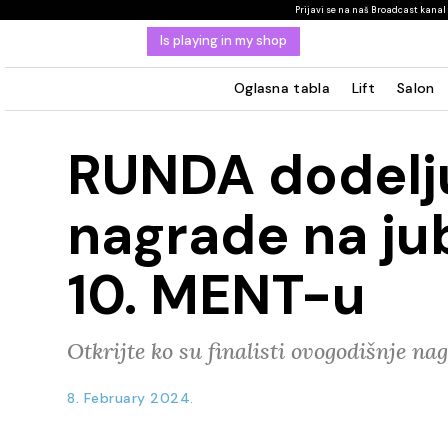
Prijavi se na naš Broadcast kanal i čitaj o novostim
Is playing in my shop
Oglasna tabla
Lift
Salon
RUNDA dodelj
nagrade na ju
10. MENT-u
Otkrijte ko su finalisti ovogodišnje na
8. February 2024.