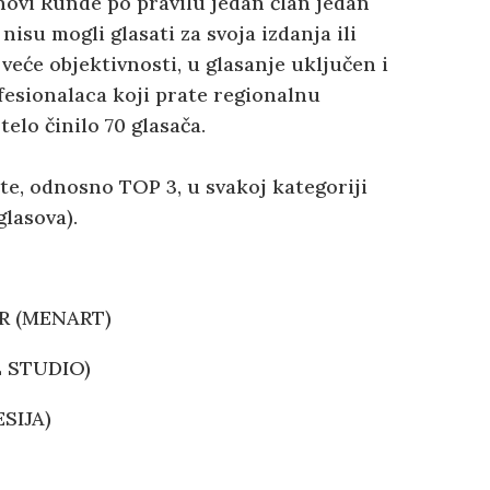
anovi Runde po pravilu jedan član jedan
r nisu mogli glasati za svoja izdanja ili
veće objektivnosti, u glasanje uključen i
fesionalaca koji prate regionalnu
elo činilo 70 glasača.
ste, odnosno TOP 3, u svakoj kategoriji
lasova).
R (MENART)
 STUDIO)
SIJA)