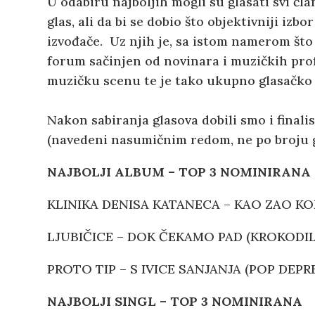
U odabiru najboljih mogli su glasati svi čl
glas, ali da bi se dobio što objektivniji izbo
izvođače. Uz njih je, sa istom namerom što 
forum sačinjen od novinara i muzičkih pro
muzičku scenu te je tako ukupno glasačko t
Nakon sabiranja glasova dobili smo i finali
(navedeni nasumičnim redom, ne po broju g
NAJBOLJI ALBUM – TOP 3 NOMINIRANA
KLINIKA DENISA KATANECA – KAO ZAO KO
LJUBIČICE – DOK ČEKAMO PAD (KROKODIL
PROTO TIP – S IVICE SANJANJA (POP DEPRE
NAJBOLJI
SINGL – TOP 3 NOMIN
IRANA