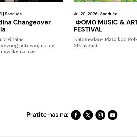
26
|
Sanduče
Jul 20, 2026
|
Sanduče
dina Changeover
ФОМО MUSIC & AR
la
FESTIVAL
 prvi talas
Kalemedan- Plato kod Pob
nevnog putovanja kroz
29. avgust
 muzičke izraze
Pratite nas na: