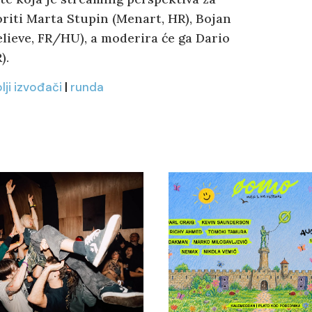
oriti Marta Stupin (Menart, HR), Bojan
elieve, FR/HU), a moderira će ga Dario
).
lji izvođači
|
runda