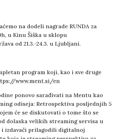
znaćemo na dodeli nagrade RUNDA za
00h, u Kinu Šiška u sklopu
ava od 21.3.-24.3. u Ljubljani.
pletan program koji, kao i sve druge
tps://www.ment.si/en
odine ponovo sarađivati na Mentu kao
ing odiseja: Retrospektiva posljednjih 5
a kojem će se diskutovati o tome što se
od dolaska velikih streaming servisa u
 i izdavači prilagodili digitalnoj
e te koja je streaming perspektiva za