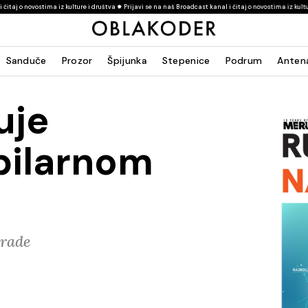
a iz kulture i društva ✹ Prijavi se na naš Broadcast kanal i čitaj o novostima iz kulture i društva ✹ P
Sanduče
Prozor
Špijunka
Stepenice
Podrum
Anten
uje
bilarnom
grade