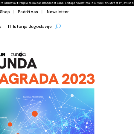
rijavi se na naš Broadcast kanal i čitaj o novostima iz kulture i društva ✹ Prijavi se na naš Broadcast 
Shop
|
Podrži nas
|
Newsletter
a
IT Istorija Jugoslavije