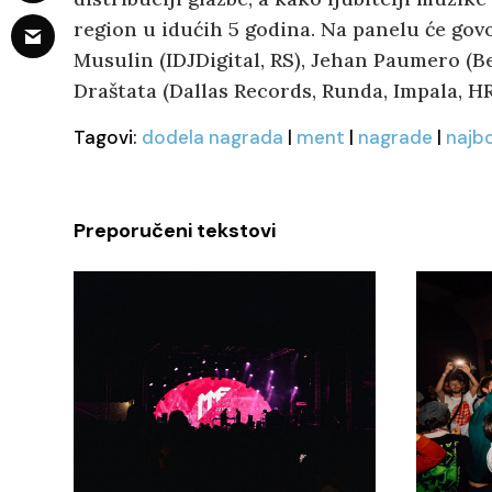
region u idućih 5 godina. Na panelu će gov
Musulin (IDJDigital, RS), Jehan Paumero (B
Draštata (Dallas Records, Runda, Impala, HR
Tagovi:
dodela nagrada
|
ment
|
nagrade
|
najbo
Preporučeni tekstovi