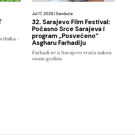
Jul 17, 2026
|
Sanduče
T
32. Sarajevo Film Festival:
Počasno Srce Sarajeva i
program „Posvećeno“
ednika –
Asgharu Farhadiju
Farhadi se u Sarajevo vraća nakon
osam godina