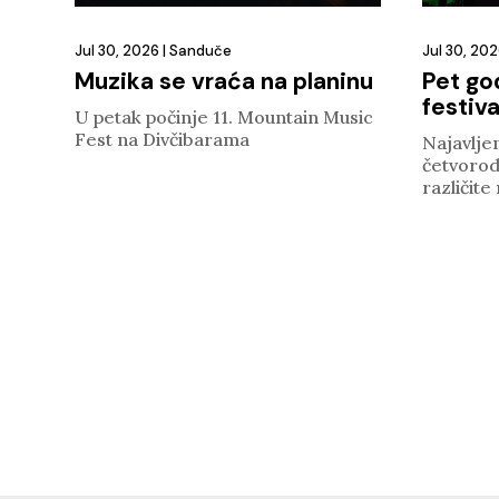
Jul 30, 2026
|
Sanduče
Jul 30, 20
Muzika se vraća na planinu
Pet go
festiva
U petak počinje 11. Mountain Music
Fest na Divčibarama
Najavljen
četvorod
različite