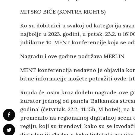
MITSKO BIĆE (KONTRA RIGHTS)
Ko su dobitnici u svakoj od kategorija sa
najbolje u 2023. godini, u petak, 23.2. u 16:
jubilarne 10. MENT konferencije,koja se održ
Nagradu i ove godine podržava MERLIN.
MENT konferencija nedavno je objavila kom
bitne informacije možete potražiti ovde:
ht
Runda će, osim kroz dodelu nagrade, ove g
kurator jednog od panela ‘Balkanska stream
godina’ (četvrtak, 22.2., 11:15h, M hotel), n
promenilo na regionalnoj digitalnoj sceni 
regiju, koji su trendovi, kako su se izvođači
distribuciji glazbe, a kako ljubitelji muzik