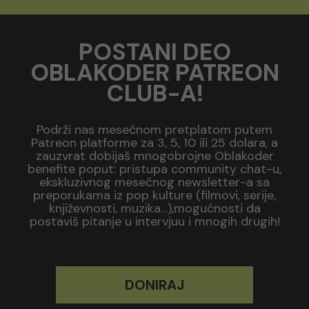
POSTANI DEO
OBLAKODER PATREON
CLUB-A!
Podrži nas mesečnom pretplatom putem
Patreon platforme za 3, 5, 10 ili 25 dolara, a
zauzvrat dobijaš mnogobrojne Oblakoder
benefite poput: pristupa community chat-u,
ekskluzivnog mesečnog newsletter-a sa
preporukama iz pop kulture (filmovi, serije,
književnosti, muzika…),mogućnosti da
postaviš pitanje u intervjuu i mnogih drugih!
DONIRAJ