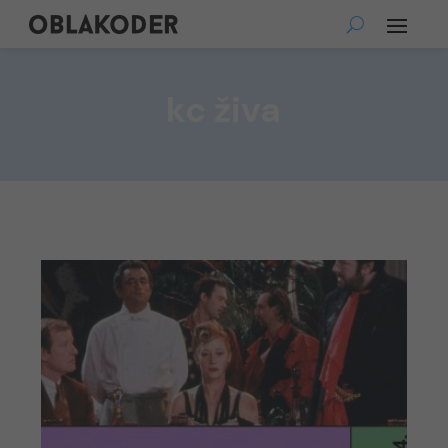
kc živa