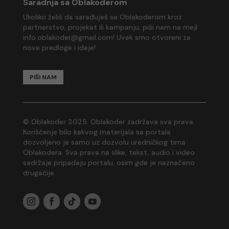
Saradnja sa Oblakoderom
Ukoliko želiš da sarađuješ sa Oblakoderom kroz
partnerstvo, projekat ili kampanju, piši nam na mejl
info.oblakoder@gmail.com
! Uvek smo otvoreni za
nove predloge i ideje!
PIŠI NAM
© Oblakoder 2025. Oblakoder zadržava sva prava.
Korišćenje bilo kakvog materijala sa portala
dozvoljeno je samo uz dozvolu uredničkog tima
Oblakodera. Sva prava na slike, tekst, audio i video
sadržaje pripadaju portalu, osim gde je naznačeno
drugačije.