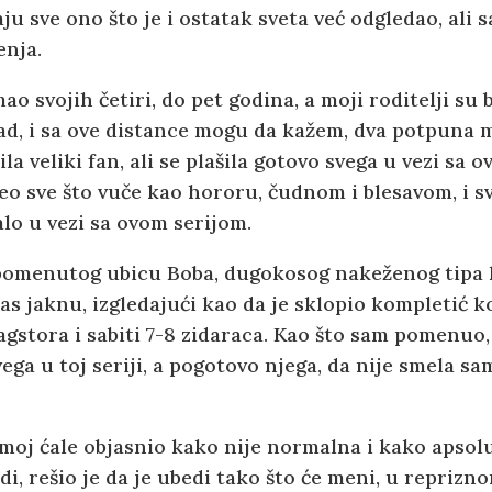
u sve ono što je i ostatak sveta već odgledao, ali 
enja.
mao svojih četiri, do pet godina, a moji roditelji su 
sad, i sa ove distance mogu da kažem, dva potpuna 
a veliki fan, ali se plašila gotovo svega u vezi sa 
eo sve što vuče kao hororu, čudnom i blesavom, i sv
alo u vezi sa ovom serijom.
pomenutog ubicu Boba, dugokosog nakeženog tipa k
as jaknu, izgledajući kao da je sklopio kompletić ko
agstora i sabiti 7-8 zidaraca. Kao što sam pomenu
svega u toj seriji, a pogotovo njega, da nije smela s
oj moj ćale objasnio kako nije normalna i kako apso
adi, rešio je da je ubedi tako što će meni, u repriz