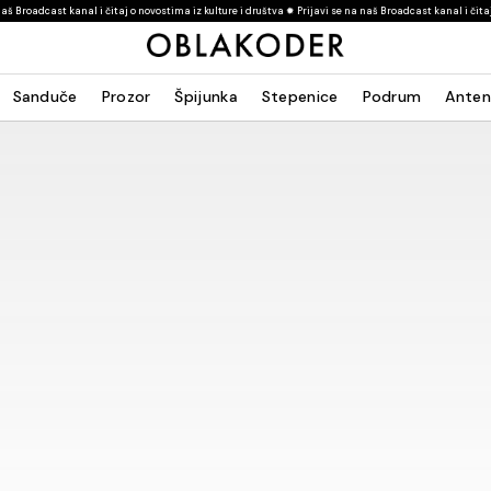
 i čitaj o novostima iz kulture i društva ✹ Prijavi se na naš Broadcast kanal i čitaj o novostima iz kul
Sanduče
Prozor
Špijunka
Stepenice
Podrum
Anten