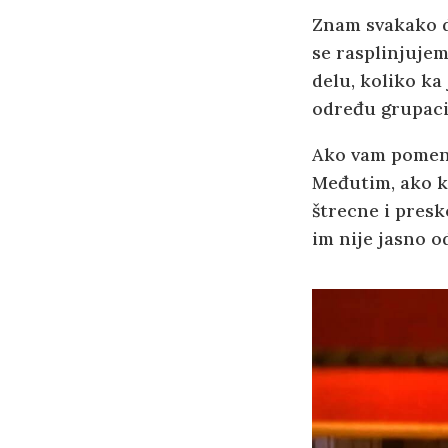
Znam svakako da
se rasplinjujem
delu, koliko ka 
određu grupacij
Ako vam pomene
Međutim, ako 
štrecne i presk
im nije jasno od