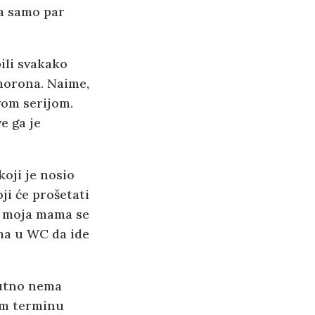
sa samo par
bili svakako
morona. Naime,
ovom serijom.
e ga je
oji je nosio
ji će prošetati
o, moja mama se
ama u WC da ide
lutno nema
nom terminu