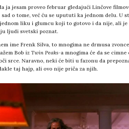
 ja jesam proveo februar gledajući Linčove filmove
 sad o tome, već ću se upututi ka jednom delu. U st
jednom liku i glumcu koji to gotovo i da nije, ali je
u ljudi svetski poznat.
m ime Frenk Silva, to mnogima ne drmusa zvonce 
kažem Bob iz
Twin Peaks
-a mnogima će da se cimne
oči srce. Naravno, neki će biti u fazonu da prepozna
akle taj hajp, ali ovo nije priča za njih.