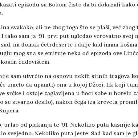
kazati epizodu sa Bobom čisto da bi dokazali kako 
a.
na svakako, ali ne zbog toga što se plaši, već zbog 
 I tako sam ja ‘91. prvi put ugledao verovatno svoj n
g sad, na domak četrdeserte i dalje kad imam košma
glu mog sna se emituje neka od epizoda ove Linčove
okosim čudovištem.
nije sam utvrdio na osnovu nekih sitnih tragova ko
će umelo da upamti) ona u kojoj Džozi, lik koji tu
 srčke i ostaje zaglavljena u fioci sobe u hotelu z
vo se stvarno desilo), nakon čega iza kreveta promil
 Kupera.
, urlao od plakanja te ‘91. Nekoliko puta kasnije k
bilo svejedno. Nekoliko puta jeste. Sad kad sam je 