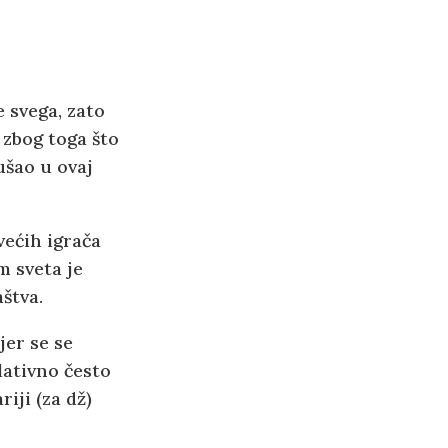
e svega, zato
 zbog toga što
ušao u ovaj
većih igrača
m sveta je
štva.
jer se se
lativno često
iji (za dž)