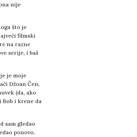
ona nije
toga što je
ajveći filmski
re na razne
 serije, i baš
je je moje
mači Džoan Čen,
auvek (da, ako
i Bob i krene da
ad sam gledao
gledao ponovo,