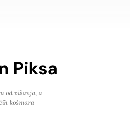
in Piksa
u od višanja, a
ećih košmara