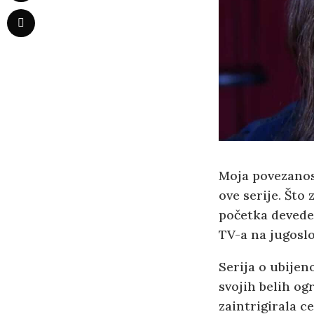
Moja povezanos
ove serije. Što 
početka devede
TV-a na jugosl
Serija o ubijen
svojih belih og
zaintrigirala c