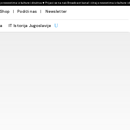
ture i društva ✹ Prijavi se na naš Broadcast kanal i čitaj o novostima iz kulture i društva ! ✹ Prijavi 
Shop
|
Podrži nas
|
Newsletter
a
IT Istorija Jugoslavije