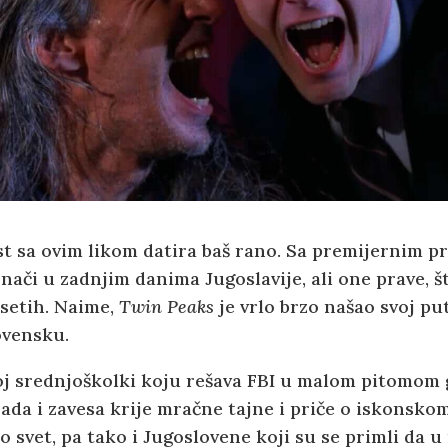
t sa ovim likom datira baš rano. Sa premijernim p
znači u zadnjim danima Jugoslavije, ali one prave, š
setih. Naime,
Twin Peaks
je vrlo brzo našao svoj pu
ovensku.
oj srednjoškolki koju rešava FBI u malom pitomom g
rada i zavesa krije mračne tajne i priče o iskonskom
eo svet, pa tako i Jugoslovene koji su se primli da