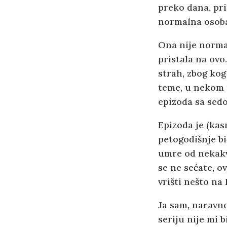
preko dana, pri
normalna osob
Ona nije normal
pristala na ovo.
strah, zbog ko
teme, u nekom u
epizoda sa sed
Epizoda je (kas
petogodišnje bi
umre od nekakve
se ne sećate, o
vrišti nešto na
Ja sam, naravno
seriju nije mi 