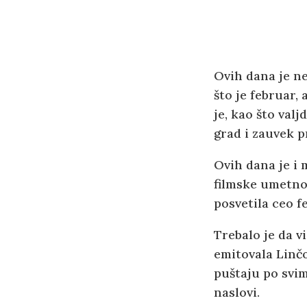
Ovih dana je ne
što je februar,
je, kao što val
grad i zauvek pr
Ovih dana je i 
filmske umetnos
posvetila ceo 
Trebalo je da v
emitovala Linčo
puštaju po svim
naslovi.