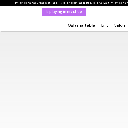
 se na naš Broadcast kanal i čitaj o novostima iz kulture i društva ✹ Prijavi se na naš Broadcast kanal
Is playing in my shop
Oglasna tabla
Lift
Salon