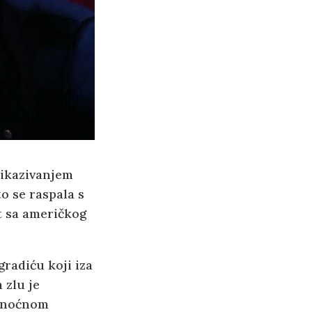
rikazivanjem
to se raspala s
t sa američkog
radiću koji iza
 zlu je
 u noćnom