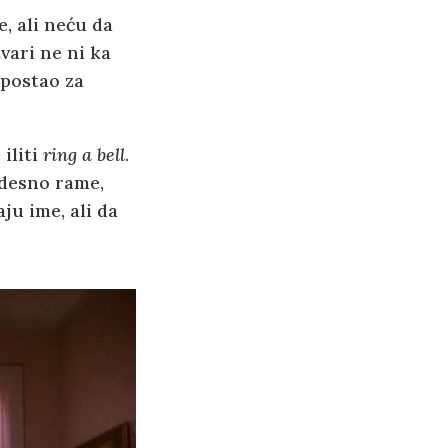
, ali neću da
vari ne ni ka
 postao za
iliti
ring a bell
.
 desno rame,
ju ime, ali da