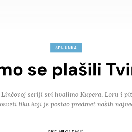
ŠPIJUNKA
o se plašili Tv
Linčovoj seriji svi hvalimo Kupera, Loru i pit
posveti liku koji je postao predmet naših najv
PIŠE:
MILOŠ DAŠIĆ