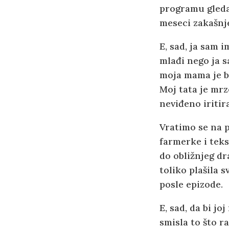
programu gledaj
meseci zakašnj
E, sad, ja sam i
mlađi nego ja 
moja mama je bil
Moj tata je mrz
neviđeno iritir
Vratimo se na 
farmerke i teks
do obližnjeg dr
toliko plašila 
posle epizode.
E, sad, da bi j
smisla to što r