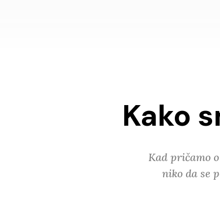
Kako sm
Kad pričamo o 
niko da se 