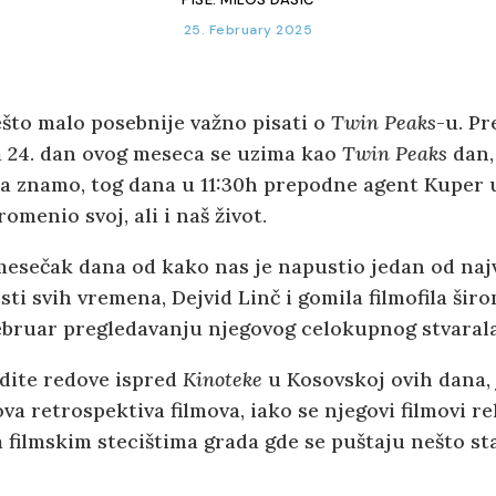
25. February 2025
što malo posebnije važno pisati o
Twin Peaks
-u. Pr
 a 24. dan ovog meseca se uzima kao
Twin Peaks
dan,
jda znamo, tog dana u 11:30h prepodne agent Kuper 
omenio svoj, ali i naš život.
mesečak dana od kako nas je napustio jedan od naj
ti svih vremena, Dejvid Linč i gomila filmofila širo
februar pregledavanju njegovog celokupnog stvarala
idite redove ispred
Kinoteke
u Kosovskoj ovih dana, 
va retrospektiva filmova, iako se njegovi filmovi re
 filmskim stecištima grada gde se puštaju nešto star