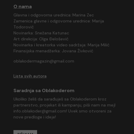
O nama
Glavna i odgovorna urednica:
Marina Zec
Zamenica glavne i odgovorne urednice:
Marija
Todorović
Novinarka: Snežana Katunac
Art direkcija:
Olga Đelošević
Novinarka i kreatorka video sadržaja: Marija Milić
Finansijska menadžerka: Jovana Živković
oblakodermagazin@gmail.com
Lista svih autora
Saradnja sa Oblakoderom
Ukoliko želiš da sarađuješ sa Oblakoderom kroz
partnerstvo, projekat ili kampanju, piši nam na mejl
info.oblakoder@gmail.com
! Uvek smo otvoreni za
nove predloge i ideje!