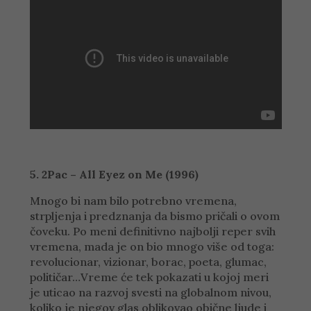
5. 2Pac – All Eyez on Me (1996)
Mnogo bi nam bilo potrebno vremena,
strpljenja i predznanja da bismo pričali o ovom
čoveku. Po meni definitivno najbolji reper svih
vremena, mada je on bio mnogo više od toga:
revolucionar, vizionar, borac, poeta, glumac,
političar…Vreme će tek pokazati u kojoj meri
je uticao na razvoj svesti na globalnom nivou,
koliko je njegov glas oblikovao obične ljude i