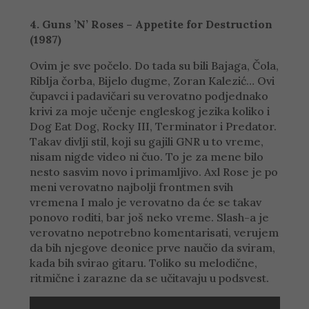
4. Guns ’N’ Roses – Appetite for Destruction
(1987)
Ovim je sve počelo. Do tada su bili Bajaga, Čola,
Riblja čorba, Bijelo dugme, Zoran Kalezić… Ovi
čupavci i padavičari su verovatno podjednako
krivi za moje učenje engleskog jezika koliko i
Dog Eat Dog, Rocky III, Terminator i Predator.
Takav divlji stil, koji su gajili GNR u to vreme,
nisam nigde video ni čuo. To je za mene bilo
nesto sasvim novo i primamljivo. Axl Rose je po
meni verovatno najbolji frontmen svih
vremena I malo je verovatno da će se takav
ponovo roditi, bar još neko vreme. Slash-a je
verovatno nepotrebno komentarisati, verujem
da bih njegove deonice prve naučio da sviram,
kada bih svirao gitaru. Toliko su melodične,
ritmične i zarazne da se učitavaju u podsvest.