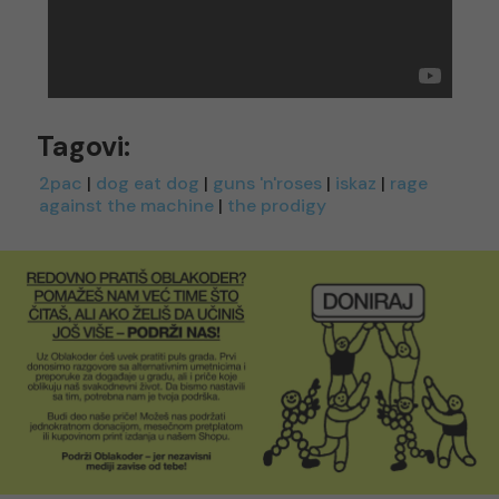
Tagovi:
2pac
|
dog eat dog
|
guns 'n'roses
|
iskaz
|
rage
against the machine
|
the prodigy