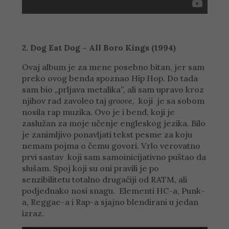
2. Dog Eat Dog – All Boro Kings (1994)
Ovaj album je za mene posebno bitan, jer sam
preko ovog benda spoznao Hip Hop. Do tada
sam bio „prljava metalika”, ali sam upravo kroz
njihov rad zavoleo taj
groove,
koji je sa sobom
nosila rap muzika. Ovo je i bend, koji je
zaslužan za moje učenje engleskog jezika. Bilo
je zanimljivo ponavljati tekst pesme za koju
nemam pojma o čemu govori. Vrlo verovatno
prvi sastav koji sam samoinicijativno puštao da
slušam. Spoj koji su oni pravili je po
senzibilitetu totalno drugačiji od RATM, ali
podjednako nosi snagu. Elementi HC-a, Punk-
a, Reggae-a i Rap-a sjajno blendirani u jedan
izraz.