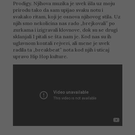
Prodigy. Njihova muzika je uvek išla uz moju
prirodu tako da sam upijao svaku notu i
svakako ritam, koji je osnova njihovog stila. Uz
njih smo nekolicina nas rado „brejkovali” po
zurkama i izigravali klovnove, dok su se drugi
sklanjali I pitali se šta nam je. Kod nas su ih
uglavnom kontali rejveri, ali mene je uvek
radila ta „breakbeat” nota kod njih i uticaj
upravo Hip Hop kulture.