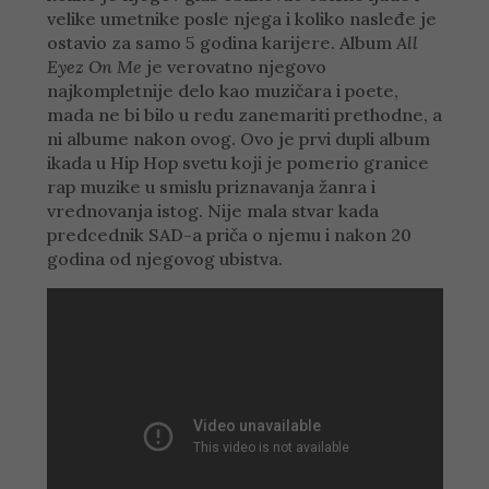
velike umetnike posle njega i koliko nasleđe je
ostavio za samo 5 godina karijere. Album
All
Eyez On Me
je verovatno njegovo
najkompletnije delo kao muzičara i poete,
mada ne bi bilo u redu zanemariti prethodne, a
ni albume nakon ovog. Ovo je prvi dupli album
ikada u Hip Hop svetu koji je pomerio granice
rap muzike u smislu priznavanja žanra i
vrednovanja istog. Nije mala stvar kada
predcednik SAD-a priča o njemu i nakon 20
godina od njegovog ubistva.