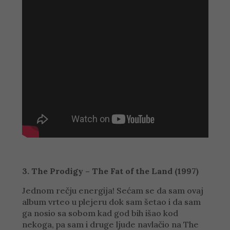
3. The Prodigy – The Fat of the Land (1997)
Jednom rečju energija! Sećam se da sam ovaj
album vrteo u plejeru dok sam šetao i da sam
ga nosio sa sobom kad god bih išao kod
nekoga, pa sam i druge ljude navlačio na The