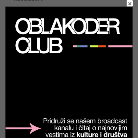
Mar 31, 2026
|
Stepenice
Biblioteka: Junakinje uprkos