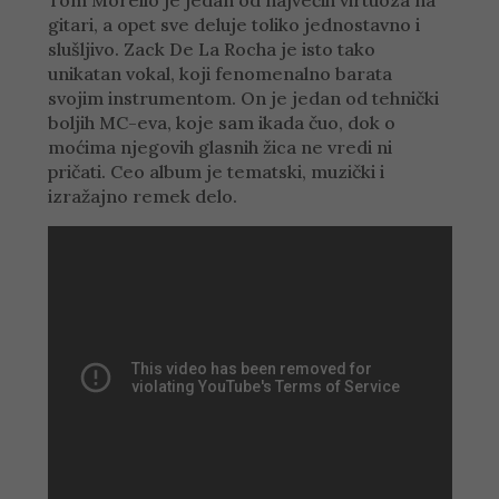
Tom Morello je jedan od najvećih virtuoza na
gitari, a opet sve deluje toliko jednostavno i
slušljivo. Zack De La Rocha je isto tako
unikatan vokal, koji fenomenalno barata
svojim instrumentom. On je jedan od tehnički
boljih MC-eva, koje sam ikada čuo, dok o
moćima njegovih glasnih žica ne vredi ni
pričati. Ceo album je tematski, muzički i
izražajno remek delo.