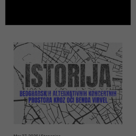
Nove članice naše Biblioteke su Ksenija i
Milica, osnivačice podkasta Junakinje uprkos