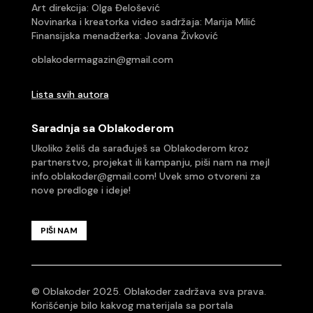
Art direkcija:
Olga Đelošević
Novinarka i kreatorka video sadržaja: Marija Milić
Finansijska menadžerka: Jovana Živković
oblakodermagazin@gmail.com
Lista svih autora
Saradnja sa Oblakoderom
Ukoliko želiš da sarađuješ sa Oblakoderom kroz
partnerstvo, projekat ili kampanju, piši nam na mejl
info.oblakoder@gmail.com
! Uvek smo otvoreni za
nove predloge i ideje!
PIŠI NAM
© Oblakoder 2025. Oblakoder zadržava sva prava.
Korišćenje bilo kakvog materijala sa portala