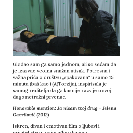
Gledao sam ga samo jednom, ali se sećam da
je izazvao veoma snažan utisak. Potresna i
važna priča o društvu „spakovana“ u samo 15
minuta (baš kao i (A)Torzija), inspirisala je
samog reditelja da ga kasnije razvije u svoj
dugometražni prvenac.
Honorable mention: Ja nisam tvoj drug – Jelena
Gavrilović (2012)
Iskren, divan i emotivan film o ljubavi i
prijateljstvu u najmlađim danima.