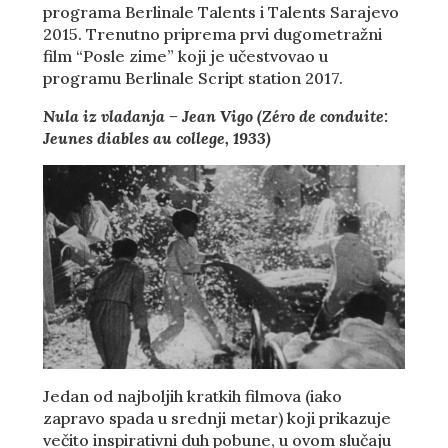
programa Berlinale Talents i Talents Sarajevo
2015. Trenutno priprema prvi dugometražni
film “Posle zime” koji je učestvovao u
programu Berlinale Script station 2017.
Nula iz vladanja – Jean Vigo (Zéro de conduite:
Jeunes diables au college, 1933)
Jedan od najboljih kratkih filmova (iako
zapravo spada u srednji metar) koji prikazuje
večito inspirativni duh pobune, u ovom slučaju