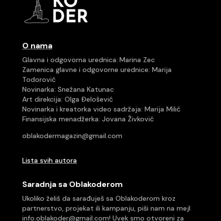
O nama
Glavna i odgovorna urednica:
Marina Zec
Zamenica glavne i odgovorne urednice:
Marija
Todorović
Novinarka: Snežana Katunac
Art direkcija:
Olga Đelošević
Novinarka i kreatorka video sadržaja: Marija Milić
Finansijska menadžerka: Jovana Živković
oblakodermagazin@gmail.com
Lista svih autora
Saradnja sa Oblakoderom
Ukoliko želiš da sarađuješ sa Oblakoderom kroz
partnerstvo, projekat ili kampanju, piši nam na mejl
info.oblakoder@gmail.com
! Uvek smo otvoreni za