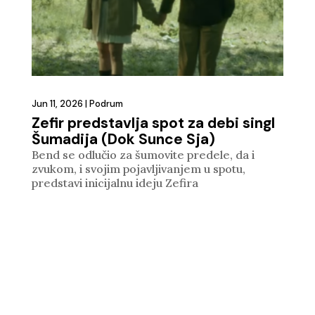
Jun 11, 2026
|
Podrum
Zefir predstavlja spot za debi singl
Šumadija (Dok Sunce Sja)
Bend se odlučio za šumovite predele, da i
zvukom, i svojim pojavljivanjem u spotu,
predstavi inicijalnu ideju Zefira