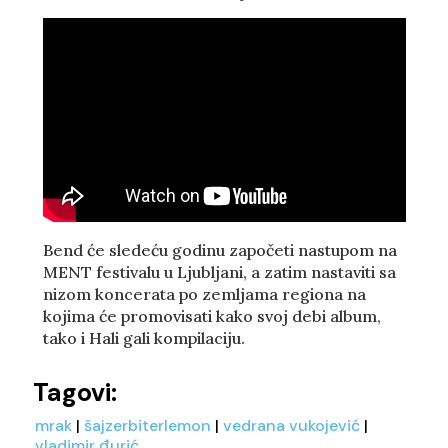
Bend će sledeću godinu započeti nastupom na
MENT festivalu u Ljubljani, a zatim nastaviti sa
nizom koncerata po zemljama regiona na
kojima će promovisati kako svoj debi album,
tako i Hali gali kompilaciju.
Tagovi:
mrak
|
šajzerbiterlemon
|
vedrana vukojević
|
vladimir đurić