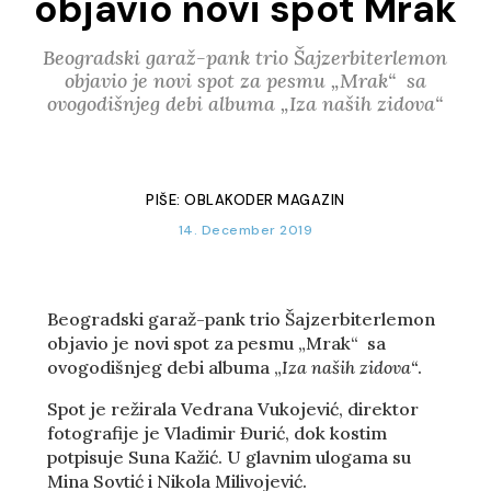
objavio novi spot Mrak
Beogradski garaž-pank trio Šajzerbiterlemon
objavio je novi spot za pesmu „Mrak“ sa
ovogodišnjeg debi albuma „Iza naših zidova“
PIŠE:
OBLAKODER MAGAZIN
14. December 2019
Beogradski garaž-pank trio Šajzerbiterlemon
objavio je novi spot za pesmu „Mrak“ sa
ovogodišnjeg debi albuma „
Iza naših zidova“
.
Spot je režirala Vedrana Vukojević, direktor
fotografije je Vladimir Đurić, dok kostim
potpisuje Suna Kažić. U glavnim ulogama su
Mina Sovtić i Nikola Milivojević.