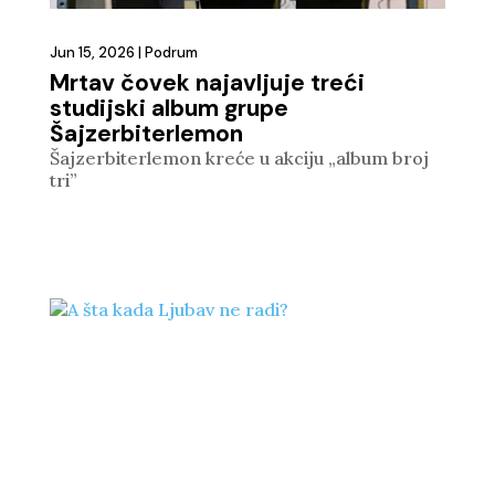
Jun 15, 2026
|
Podrum
Mrtav čovek najavljuje treći
studijski album grupe
Šajzerbiterlemon
Šajzerbiterlemon kreće u akciju „album broj
tri”