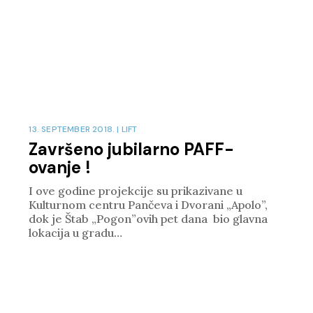
13. SEPTEMBER 2018.
|
LIFT
Završeno jubilarno PAFF-
ovanje !
I ove godine projekcije su prikazivane u
Kulturnom centru Pančeva i Dvorani „Apolo”,
dok je Štab „Pogon”ovih pet dana bio glavna
lokacija u gradu…