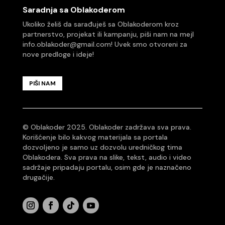
Saradnja sa Oblakoderom
Ukoliko želiš da sarađuješ sa Oblakoderom kroz
partnerstvo, projekat ili kampanju, piši nam na mejl
info.oblakoder@gmail.com
! Uvek smo otvoreni za
nove predloge i ideje!
PIŠI NAM
© Oblakoder 2025. Oblakoder zadržava sva prava.
Korišćenje bilo kakvog materijala sa portala
dozvoljeno je samo uz dozvolu uredničkog tima
Oblakodera. Sva prava na slike, tekst, audio i video
sadržaje pripadaju portalu, osim gde je naznačeno
drugačije.