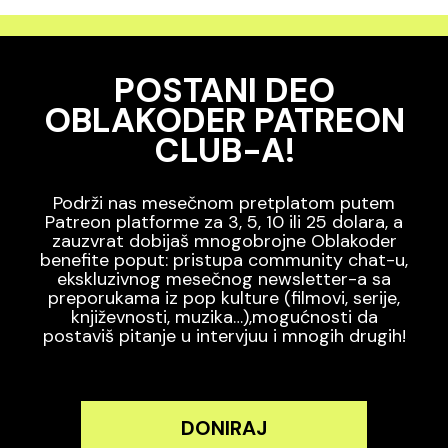
POSTANI DEO
OBLAKODER PATREON
CLUB-A!
Podrži nas mesečnom pretplatom putem
Patreon platforme za 3, 5, 10 ili 25 dolara, a
zauzvrat dobijaš mnogobrojne Oblakoder
benefite poput: pristupa community chat-u,
ekskluzivnog mesečnog newsletter-a sa
preporukama iz pop kulture (filmovi, serije,
književnosti, muzika…),mogućnosti da
postaviš pitanje u intervjuu i mnogih drugih!
DONIRAJ