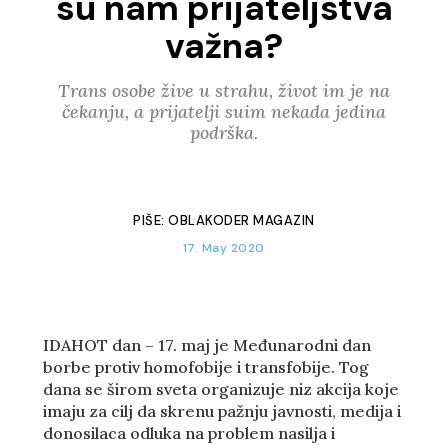
su nam prijateljstva
važna?
Trans osobe žive u strahu, život im je na
čekanju, a prijatelji suim nekada jedina
podrška.
PIŠE:
OBLAKODER MAGAZIN
17. May 2020
IDAHOT dan – 17. maj je Međunarodni dan
borbe protiv homofobije i transfobije. Tog
dana se širom sveta organizuje niz akcija koje
imaju za cilj da skrenu pažnju javnosti, medija i
donosilaca odluka na problem nasilja i