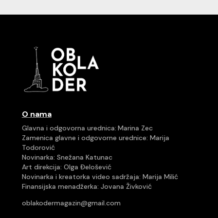
O nama
Glavna i odgovorna urednica:
Marina Zec
Zamenica glavne i odgovorne urednice:
Marija
Todorović
Novinarka: Snežana Katunac
Art direkcija:
Olga Đelošević
Novinarka i kreatorka video sadržaja: Marija Milić
Finansijska menadžerka: Jovana Živković
oblakodermagazin@gmail.com