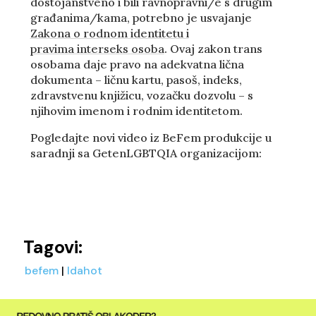
dostojanstveno i bili ravnopravni/e s drugim
građanima/kama, potrebno je usvajanje
Zakona
o
rodnom
identitetu
i
pravima
interseks
osoba
. Ovaj zakon trans
osobama daje pravo na adekvatna lična
dokumenta – ličnu kartu, pasoš, indeks,
zdravstvenu knjižicu, vozačku dozvolu – s
njihovim imenom i rodnim identitetom.
Pogledajte novi video iz BeFem produkcije
u
saradnji
sa
Geten
LGBTQIA
organizacijom:
Tagovi:
befem
|
Idahot