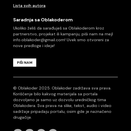
Lista svih autora
Saradnja sa Oblakoderom
Ukoliko želiš da sarađuješ sa Oblakoderom kroz
partnerstvo, projekat ili kampanju, piši nam na mejl
info.oblakoder@gmail.com
! Uvek smo otvoreni za
nove predloge i ideje!
PIŠI NAM
© Oblakoder 2025. Oblakoder zadržava sva prava.
Korišćenje bilo kakvog materijala sa portala
dozvoljeno je samo uz dozvolu uredničkog tima
Oblakodera. Sva prava na slike, tekst, audio i video
sadržaje pripadaju portalu, osim gde je naznačeno
drugačije.