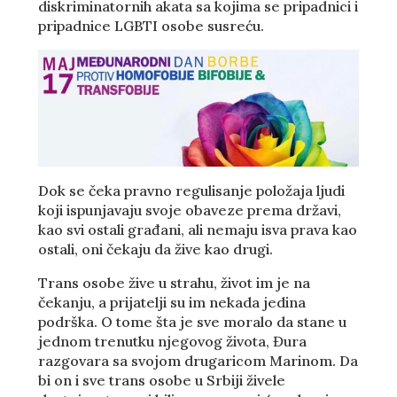
diskriminatornih akata sa kojima se pripadnici i
pripadnice LGBTI osobe susreću.
Dok se čeka pravno regulisanje položaja ljudi
koji ispunjavaju svoje obaveze prema državi,
kao svi ostali građani, ali nemaju isva prava kao
ostali, oni čekaju da žive kao drugi.
Trans osobe žive u strahu, život im je na
čekanju, a prijatelji su im nekada jedina
podrška. O tome šta je sve moralo da stane u
jednom trenutku njegovog života, Đura
razgovara sa svojom drugaricom Marinom. Da
bi on i sve trans osobe u Srbiji živele