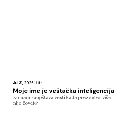
Jul 31, 2026
|
Lift
Moje ime je veštačka inteligencija
Ko nam saopštava vesti kada prezenter više
nije čovek?