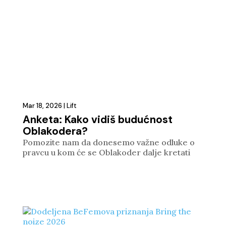
Mar 18, 2026
|
Lift
Anketa: Kako vidiš budućnost
Oblakodera?
Pomozite nam da donesemo važne odluke o
pravcu u kom će se Oblakoder dalje kretati