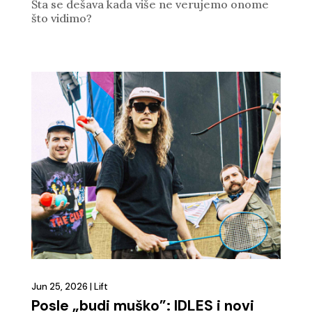
Šta se dešava kada više ne verujemo onome
što vidimo?
Jun 25, 2026
|
Lift
Posle „budi muško”: IDLES i novi