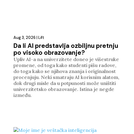
Aug 3, 2026
|
Lift
Da li AI predstavlja ozbiljnu pretnju
po visoko obrazovanje?
Upliv AI-a na univerzitete doneo je višestruke
promene, od toga kako studenti pišu radove,
do toga kako se njihova znanja i originalnost
procenjuju. Neki smatraju AI korisnim alatom,
dok drugi misle da u potpunosti može uništiti
univerzitetsko obrazovanje. Istina je negde
između.