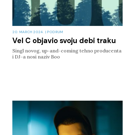
20. MARCH 2024.
|
PODRUM
Vel C objavio svoju debi traku
Singl novog, up-and-coming tehno producenta
i DJ-a nosi naziv Boo