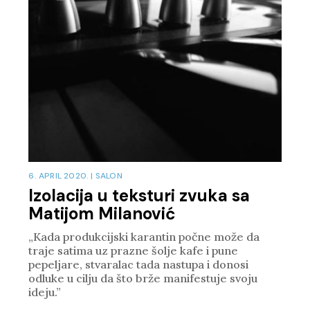
6. APRIL 2020.
|
SALON
Izolacija u teksturi zvuka sa
Matijom Milanović
„Kada produkcijski karantin počne može da
traje satima uz prazne šolje kafe i pune
pepeljare, stvaralac tada nastupa i donosi
odluke u cilju da što brže manifestuje svoju
ideju.”