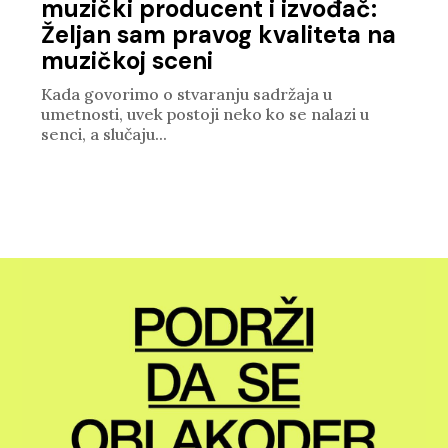
muzički producent i izvođač:
Željan sam pravog kvaliteta na
muzičkoj sceni
Kada govorimo o stvaranju sadržaja u
umetnosti, uvek postoji neko ko se nalazi u
senci, a slučaju...