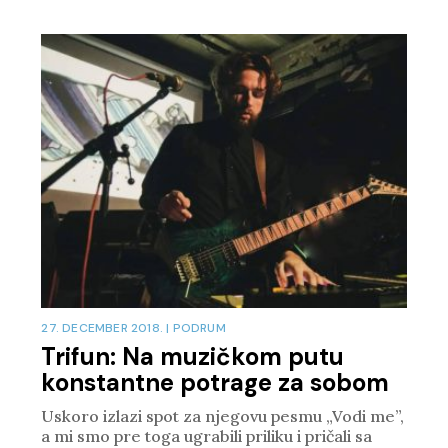
27. DECEMBER 2018.
|
PODRUM
Trifun: Na muzičkom putu
konstantne potrage za sobom
Uskoro izlazi spot za njegovu pesmu „Vodi me”,
a mi smo pre toga ugrabili priliku i pričali sa