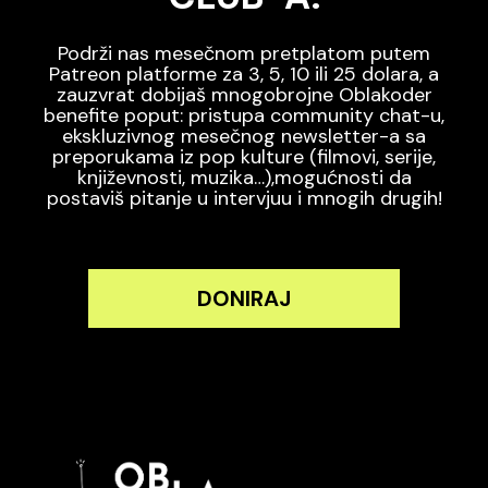
Podrži nas mesečnom pretplatom putem
Patreon platforme za 3, 5, 10 ili 25 dolara, a
zauzvrat dobijaš mnogobrojne Oblakoder
benefite poput: pristupa community chat-u,
ekskluzivnog mesečnog newsletter-a sa
preporukama iz pop kulture (filmovi, serije,
književnosti, muzika…),mogućnosti da
postaviš pitanje u intervjuu i mnogih drugih!
DONIRAJ