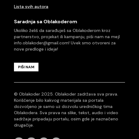
Lista svih autora
Saradnja sa Oblakoderom
Ukoliko želiš da sarađuješ sa Oblakoderom kroz
partnerstvo, projekat ili kampanju, piši nam na mejl
info.oblakoder@gmail.com
! Uvek smo otvoreni za
nove predloge i ideje!
PIŠI NAM
© Oblakoder 2025. Oblakoder zadržava sva prava.
Korišćenje bilo kakvog materijala sa portala
dozvoljeno je samo uz dozvolu uredničkog tima
Oblakodera. Sva prava na slike, tekst, audio i video
sadržaje pripadaju portalu, osim gde je naznačeno
drugačije.