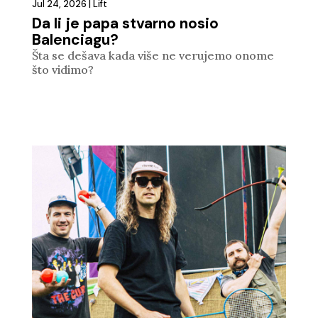
Jul 24, 2026
|
Lift
Da li je papa stvarno nosio
Balenciagu?
Šta se dešava kada više ne verujemo onome
što vidimo?