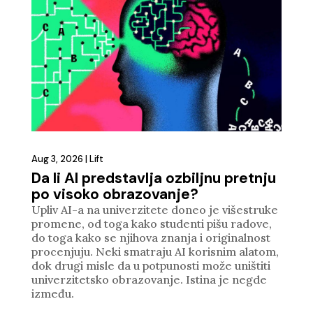
Aug 3, 2026
|
Lift
Da li AI predstavlja ozbiljnu pretnju
po visoko obrazovanje?
Upliv AI-a na univerzitete doneo je višestruke
promene, od toga kako studenti pišu radove,
do toga kako se njihova znanja i originalnost
procenjuju. Neki smatraju AI korisnim alatom,
dok drugi misle da u potpunosti može uništiti
univerzitetsko obrazovanje. Istina je negde
između.