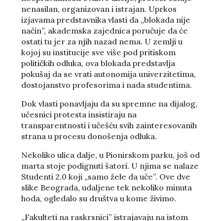
nenasilan, organizovan i istrajan. Uprkos
izjavama predstavnika vlasti da „blokada nije
način”, akademska zajednica poručuje da će
ostati tu jer za njih nazad nema. U zemlji u
kojoj su institucije sve više pod pritiskom
političkih odluka, ova blokada predstavlja
pokušaj da se vrati autonomija univerzitetima,
dostojanstvo profesorima i nada studentima.
Dok vlasti ponavljaju da su spremne na dijalog,
učesnici protesta insistiraju na
transparentnosti i učešću svih zainteresovanih
strana u procesu donošenja odluka.
Nekoliko ulica dalje, u Pionirskom parku, još od
marta stoje podignuti šatori. U njima se nalaze
Studenti 2.0 koji „samo žele da uče”. Ove dve
slike Beograda, udaljene tek nekoliko minuta
hoda, ogledalo su društva u kome živimo.
„Fakulteti na raskrsnici” istrajavaju na istom