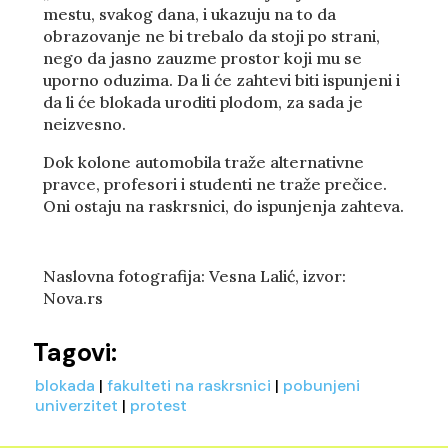
mestu, svakog dana, i ukazuju na to da
obrazovanje ne bi trebalo da stoji po strani,
nego da jasno zauzme prostor koji mu se
uporno oduzima. Da li će zahtevi biti ispunjeni i
da li će blokada uroditi plodom, za sada je
neizvesno.
Dok kolone automobila traže alternativne
pravce, profesori i studenti ne traže prečice.
Oni ostaju na raskrsnici, do ispunjenja zahteva.
Naslovna fotografija: Vesna Lalić, izvor:
Nova.rs
Tagovi:
blokada
|
fakulteti na raskrsnici
|
pobunjeni
univerzitet
|
protest