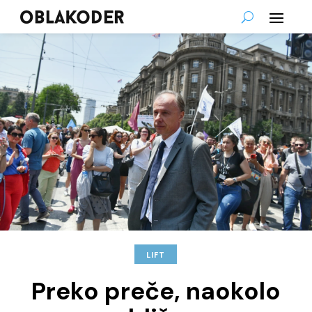
LIFT
Preko preče, naokolo