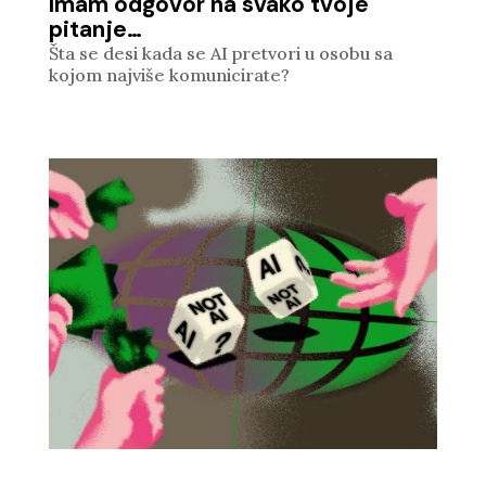
Imam odgovor na svako tvoje
pitanje…
Šta se desi kada se AI pretvori u osobu sa
kojom najviše komunicirate?