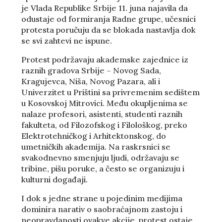
je Vlada Republike Srbije 11. juna najavila da
odustaje od formiranja Radne grupe, učesnici
protesta poručuju da se blokada nastavlja dok
se svi zahtevi ne ispune.
Protest podržavaju akademske zajednice iz
raznih gradova Srbije – Novog Sada,
Kragujevca, Niša, Novog Pazara, ali i
Univerzitet u Prištini sa privremenim sedištem
u Kosovskoj Mitrovici. Među okupljenima se
nalaze profesori, asistenti, studenti raznih
fakulteta, od Filozofskog i Filološkog, preko
Elektrotehničkog i Arhitektonskog, do
umetničkih akademija. Na raskrsnici se
svakodnevno smenjuju ljudi, održavaju se
tribine, pišu poruke, a često se organizuju i
kulturni događaji.
I dok s jedne strane u pojedinim medijima
dominira narativ o saobraćajnom zastoju i
neopravdanosti ovakve akcije, protest ostaje