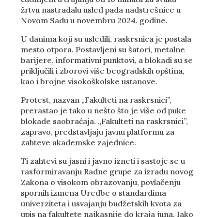
žrtvu nastradalu usled pada nadstrešnice u
Novom Sadu u novembru 2024. godine.
U danima koji su usledili, raskrsnica je postala
mesto otpora. Postavljeni su šatori, metalne
barijere, informativni punktovi, a blokadi su se
priključili i zborovi više beogradskih opština,
kao i brojne visokoškolske ustanove.
Protest, nazvan „Fakulteti na raskrsnici”,
prerastao je tako u nešto što je više od puke
blokade saobraćaja. „Fakulteti na raskrsnici”,
zapravo, predstavljaju javnu platformu za
zahteve akademske zajednice.
Ti zahtevi su jasni i javno izneti i sastoje se u
rasformiravanju Radne grupe za izradu novog
Zakona o visokom obrazovanju, povlačenju
spornih izmena Uredbe o standardima
univerziteta i usvajanju budžetskih kvota za
upis na fakultete najkasnije do kraja juna. Iako