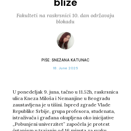
bliže
Fakulteti na raskrsnici 10. dan održavaju
blokadu
PIŠE:
SNEŽANA KATUNAC
18. June 2025
U ponedeljak 9. juna, tačno u 11.52h, raskrsnica
ulica Kneza Miloša i Nemanjine u Beogradu
zaustavljena je u tišini. Ispred zgrade Vlade
Republike Srbije, grupa profesora, studenata,
istraživača i građana okupljena oko inicijative
„Pobunjeni univerzitet” započela je protest
ćutanjem u trajanju od 16 minuta za svaku