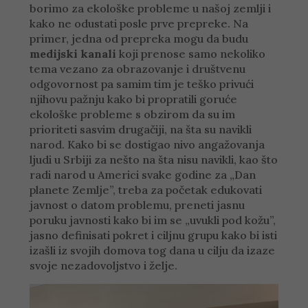
borimo za ekološke probleme u našoj zemlji i
kako ne odustati posle prve prepreke. Na
primer, jedna od prepreka mogu da budu
medijski kanali
koji prenose samo nekoliko
tema vezano za obrazovanje i društvenu
odgovornost pa samim tim je teško privući
njihovu pažnju kako bi propratili goruće
ekološke probleme s obzirom da su im
prioriteti sasvim drugačiji, na šta su navikli
narod. Kako bi se dostigao nivo angažovanja
ljudi u Srbiji za nešto na šta nisu navikli, kao što
radi narod u Americi svake godine za „Dan
planete Zemlje”, treba za početak edukovati
javnost o datom problemu, preneti jasnu
poruku javnosti kako bi im se „uvukli pod kožu”,
jasno definisati pokret i ciljnu grupu kako bi isti
izašli iz svojih domova tog dana u cilju da izaze
svoje nezadovoljstvo i želje.