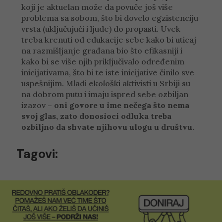
koji je aktuelan može da povuče još više
problema sa sobom, što bi dovelo egzistenciju
vrsta (uključujući i ljude) do propasti. Uvek
treba krenuti od edukacije sebe kako bi uticaj
na razmišljanje građana bio što efikasniji i
kako bi se više njih priključivalo određenim
inicijativama, što bi te iste inicijative činilo sve
uspešnijim. Mladi ekološki aktivisti u Srbiji su
na dobrom putu i imaju ispred sebe ozbiljan
izazov –
oni govore u ime nečega što nema
svoj glas, zato donosioci odluka treba
ozbiljno da shvate njihovu ulogu u društvu.
Tagovi: