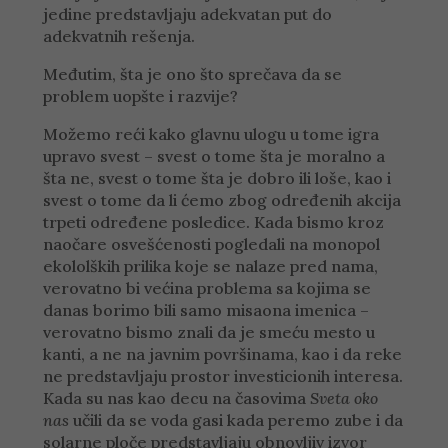
jedine predstavljaju adekvatan put do
adekvatnih rešenja.
Međutim, šta je ono što sprečava da se
problem uopšte i razvije?
Možemo reći kako glavnu ulogu u tome igra
upravo svest – svest o tome šta je moralno a
šta ne, svest o tome šta je dobro ili loše, kao i
svest o tome da li ćemo zbog određenih akcija
trpeti određene posledice. Kada bismo kroz
naočare osvešćenosti pogledali na monopol
ekololških prilika koje se nalaze pred nama,
verovatno bi većina problema sa kojima se
danas borimo bili samo misaona imenica –
verovatno bismo znali da je smeću mesto u
kanti, a ne na javnim površinama, kao i da reke
ne predstavljaju prostor investicionih interesa.
Kada su nas kao decu na časovima
Sveta oko
nas
učili da se voda gasi kada peremo zube i da
solarne ploče predstavljaju obnovljiv izvor