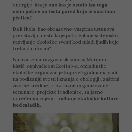
energije,
šta je ono što je ostalo iza toga,
osim petice na testu pored koje je nacrtana
pčelica?
Da li škola, kao obrazovno-vaspitna ustanova
predstavlja mesto koje potkrepljuje sistemsko
razvijanje ekološke svesti kod mladi ljudih koje
treba da oformi?
Na ovu temu razgovarali smo sa Marijom
Ristić, osnivačicom
EcoHub-a
,
omladinske
ekološke organizacije koja već godinama radi
na podizanju svesti i znanja o ekologiji i zaštitni
životne sredine, kroz razne organizovane
seminare, projekte i radionice, sa jasno
određenim ciljem –
rađanje ekološke kulture
kod mladih.