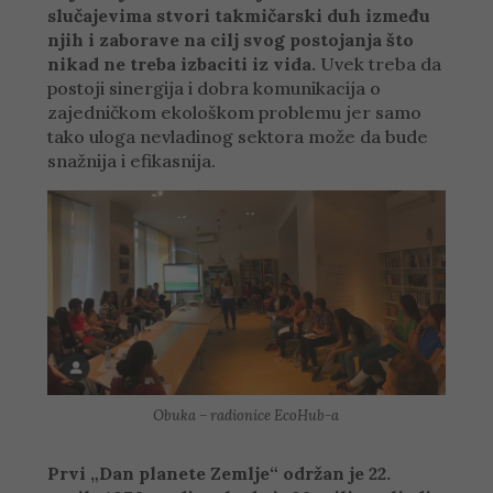
slučajevima stvori takmičarski duh između
njih i zaborave na cilj svog postojanja što
nikad ne treba izbaciti iz vida.
Uvek treba da
postoji sinergija i dobra komunikacija o
zajedničkom ekološkom problemu jer samo
tako uloga nevladinog sektora može da bude
snažnija i efikasnija.
Obuka – radionice EcoHub-a
Prvi „Dan planete Zemlje“ održan je 22.