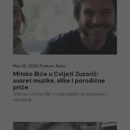
May 25, 2026
|
Podrum
,
Salon
Mitsko Biće u Cvijeti Zuzorić:
susret muzike, slike i porodične
priče
Jelena i Jovan Ilić o zajedničkom nastupu i
saradnji