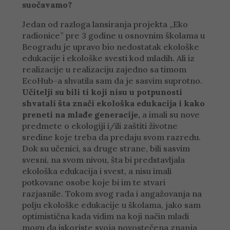
suočavamo?
Jedan od razloga lansiranja projekta „Eko
radionice” pre 3 godine u osnovnim školama u
Beogradu je upravo bio nedostatak ekološke
edukacije i ekološke svesti kod mladih. Ali iz
realizacije u realizaciju zajedno sa timom
EcoHub-a shvatila sam da je sasvim suprotno.
Učitelji su bili ti koji nisu u potpunosti
shvatali šta znači ekološka edukacija i kako
preneti na mlađe generacije,
a imali su nove
predmete o ekologiji i/ili zaštiti životne
sredine koje treba da predaju svom razredu.
Dok su učenici, sa druge strane, bili sasvim
svesni, na svom nivou, šta bi predstavljala
ekološka edukacija i svest, a nisu imali
potkovane osobe koje bi im te stvari
razjasnile. Tokom svog rada i angažovanja na
polju ekološke edukacije u školama, jako sam
optimistična kada vidim na koji način mladi
mogu da iskoriste svoja novostečena znanja