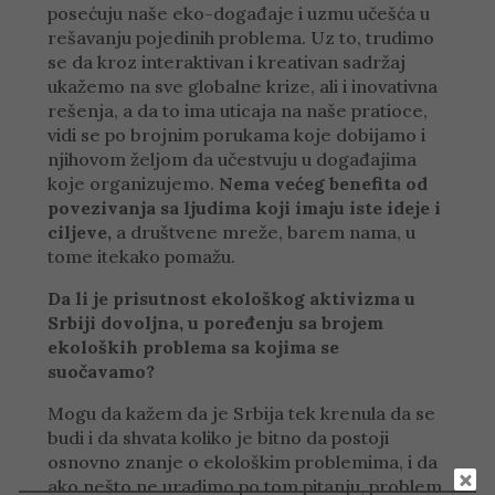
posećuju naše eko-događaje i uzmu učešća u
rešavanju pojedinih problema. Uz to, trudimo
se da kroz interaktivan i kreativan sadržaj
ukažemo na sve globalne krize, ali i inovativna
rešenja, a da to ima uticaja na naše pratioce,
vidi se po brojnim porukama koje dobijamo i
njihovom željom da učestvuju u događajima
koje organizujemo.
Nema većeg benefita od
povezivanja sa ljudima koji imaju iste ideje i
ciljeve,
a društvene mreže, barem nama, u
tome itekako pomažu.
Da li je prisutnost ekološkog aktivizma u
Srbiji dovoljna, u poređenju sa brojem
ekoloških problema sa kojima se
suočavamo?
Mogu da kažem da je Srbija tek krenula da se
budi i da shvata koliko je bitno da postoji
osnovno znanje o ekološkim problemima, i da
ako nešto ne uradimo po tom pitanju, problem