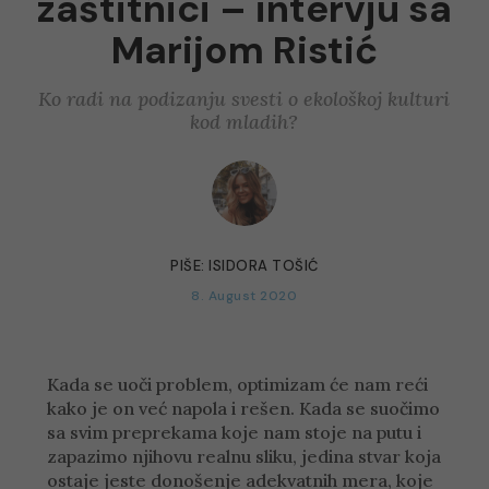
zaštitnici – intervju sa
Marijom Ristić
Ko radi na podizanju svesti o ekološkoj kulturi
kod mladih?
PIŠE:
ISIDORA TOŠIĆ
8. August 2020
Kada se uoči problem, optimizam će nam reći
kako je on već napola i rešen. Kada se suočimo
sa svim preprekama koje nam stoje na putu i
zapazimo njihovu realnu sliku, jedina stvar koja
ostaje jeste donošenje adekvatnih mera, koje