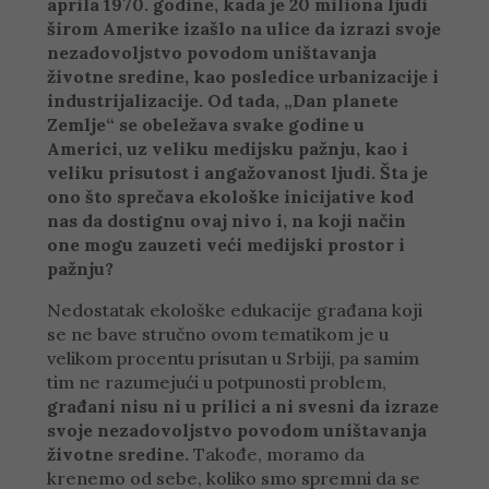
aprila 1970. godine, kada je 20 miliona ljudi
širom Amerike izašlo na ulice da izrazi svoje
nezadovoljstvo povodom uništavanja
životne sredine, kao posledice urbanizacije i
industrijalizacije. Od tada, „Dan planete
Zemlje“ se obeležava svake godine u
Americi, uz veliku medijsku pažnju, kao i
veliku prisutost i angažovanost ljudi. Šta je
ono što sprečava ekološke inicijative kod
nas da dostignu ovaj nivo i, na koji način
one mogu zauzeti veći medijski prostor i
pažnju?
Nedostatak ekološke edukacije građana koji
se ne bave stručno ovom tematikom je u
velikom procentu prisutan u Srbiji, pa samim
tim ne razumejući u potpunosti problem,
građani nisu ni u prilici a ni svesni da izraze
svoje nezadovoljstvo povodom uništavanja
životne sredine.
Takođe, moramo da
krenemo od sebe, koliko smo spremni da se