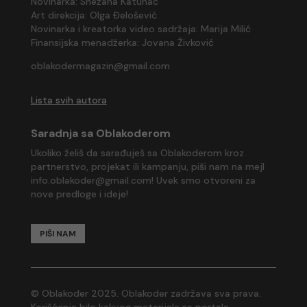
Novinarka: Snežana Katunac
Art direkcija:
Olga Đelošević
Novinarka i kreatorka video sadržaja: Marija Milić
Finansijska menadžerka: Jovana Živković
oblakodermagazin@gmail.com
Lista svih autora
Saradnja sa Oblakoderom
Ukoliko želiš da sarađuješ sa Oblakoderom kroz
partnerstvo, projekat ili kampanju, piši nam na mejl
info.oblakoder@gmail.com
! Uvek smo otvoreni za
nove predloge i ideje!
PIŠI NAM
© Oblakoder 2025. Oblakoder zadržava sva prava.
Korišćenje bilo kakvog materijala sa portala