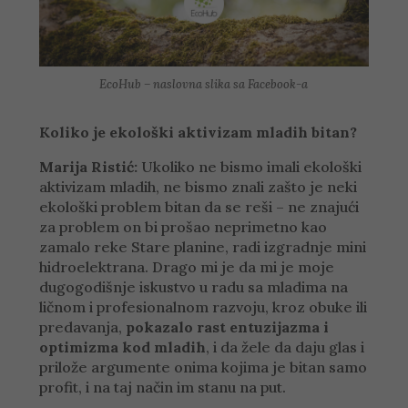
EcoHub – naslovna slika sa Facebook-a
Koliko je ekološki aktivizam mladih bitan?
Marija Ristić:
Ukoliko ne bismo imali ekološki
aktivizam mladih, ne bismo znali zašto je neki
ekološki problem bitan da se reši – ne znajući
za problem on bi prošao neprimetno kao
zamalo reke Stare planine, radi izgradnje mini
hidroelektrana. Drago mi je da mi je moje
dugogodišnje iskustvo u radu sa mladima na
ličnom i profesionalnom razvoju, kroz obuke ili
predavanja,
pokazalo rast entuzijazma i
optimizma kod mladih
, i da žele da daju glas i
prilože argumente onima kojima je bitan samo
profit, i na taj način im stanu na put.