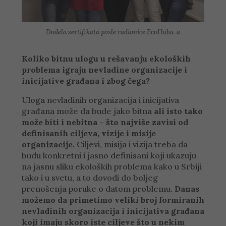
Dodela sertifikata posle radionice EcoHuba-a
Koliko bitnu ulogu u rešavanju ekoloških
problema igraju nevladine organizacije i
inicijative građana i zbog čega?
Uloga nevladinih organizacija i inicijativa
građana može da bude jako bitna
ali isto tako
može biti i nebitna – što najviše zavisi od
definisanih ciljeva, vizije i misije
organizacije.
Ciljevi, misija i vizija treba da
budu konkretni i jasno definisani koji ukazuju
na jasnu sliku ekoloških problema kako u Srbiji
tako i u svetu, a to dovodi do boljeg
prenošenja poruke o datom problemu.
Danas
možemo da primetimo veliki broj formiranih
nevladinih organizacija i inicijativa građana
koji imaju skoro iste ciljeve što u nekim