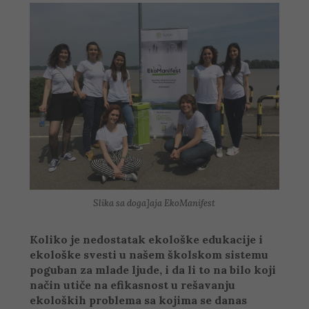
Slika sa doga]aja EkoManifest
Koliko je nedostatak ekološke edukacije i
ekološke svesti u našem školskom sistemu
poguban za mlade ljude, i da li to na bilo koji
način utiče na efikasnost u rešavanju
ekoloških problema sa kojima se danas