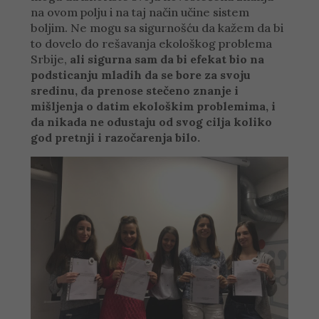
na ovom polju i na taj način učine sistem
boljim. Ne mogu sa sigurnošću da kažem da bi
to dovelo do rešavanja ekološkog problema
Srbije,
ali sigurna sam da bi efekat bio na
podsticanju mladih da se bore za svoju
sredinu, da prenose stečeno znanje i
mišljenja o datim ekološkim problemima, i
da nikada ne odustaju od svog cilja koliko
god pretnji i razočarenja bilo.