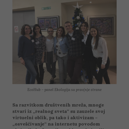
EcoHub – panel Ekologija sa prav(n)e strane
Sa razvitkom društvenih mreža, mnoge
stvari iz „realnog sveta“ su zauzele svoj
virtuelni oblik, pa tako i aktivizam –
„osvešćivanje“ na internetu povodom